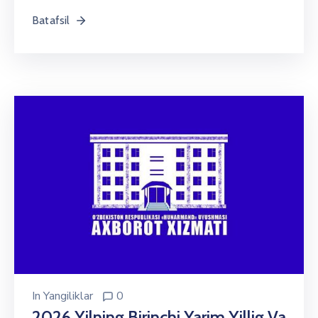
Batafsil
In
Yangiliklar
0
2026 Yilning Birinchi Yarim Yillig Va