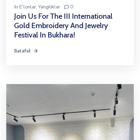
In
E'lonlar
‚
Yangiliklar
0
Join Us For The III International
Gold Embroidery And Jewelry
Festival In Bukhara!
Batafsil