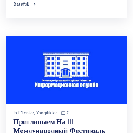
Batafsil
In
E'lonlar
‚
Yangiliklar
0
Приглашаем На III
Международный Фестиваль