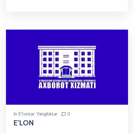
In
E'lonlar
‚
Yangiliklar
0
E’LON