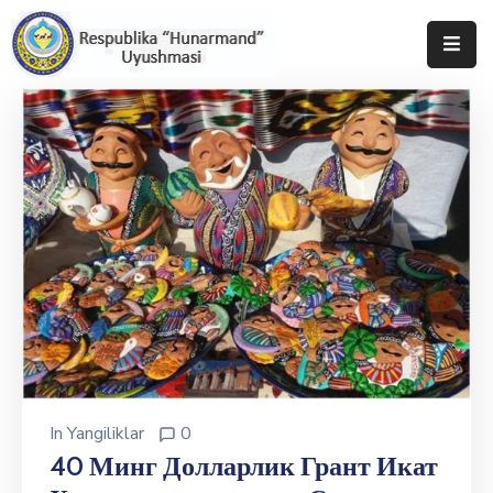
Bosh
Sahifa
Uyushma
Haqida
Tadbirlar
Milliy
Katalog
Matbuot
Xizmati
In
Yangiliklar
0
40 Минг Долларлик Грант Икат