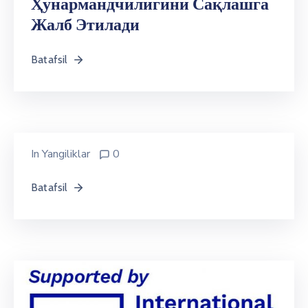
Ҳунармандчилигини Сақлашга
Жалб Этилади
Batafsil
In
Yangiliklar
0
Batafsil