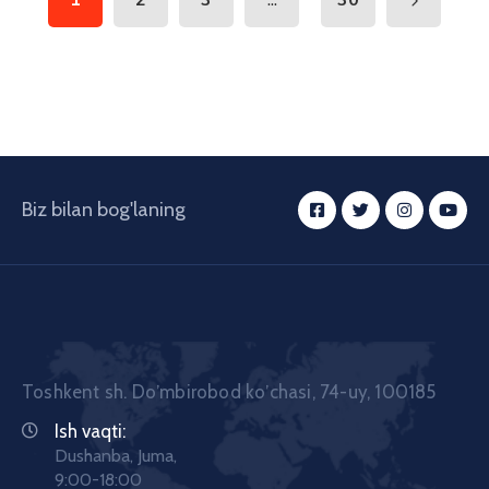
Biz bilan bog'laning
Toshkent sh. Doʼmbirobod koʼchasi, 74-uy, 100185
Ish vaqti:
Dushanba, Juma,
9:00-18:00