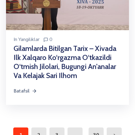
In
Yangiliklar
0
Gilamlarda Bitilgan Tarix – Xivada
Ilk Xalqaro Ko‘rgazma O‘tkazildi
O‘tmish Jilolari, Bugungi An’analar
Va Kelajak Sari Ilhom
Batafsil
...
1
2
3
30