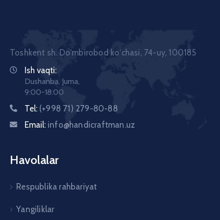
Toshkent sh. Doʼmbirobod koʼchasi, 74-uy, 100185
Ish vaqti:
Dushanba, Juma,
9:00-18:00
Tel:
(+998 71) 279-80-88
Email:
info@handicraftman.uz
Havolalar
Respublika rahbariyat
Yangiliklar