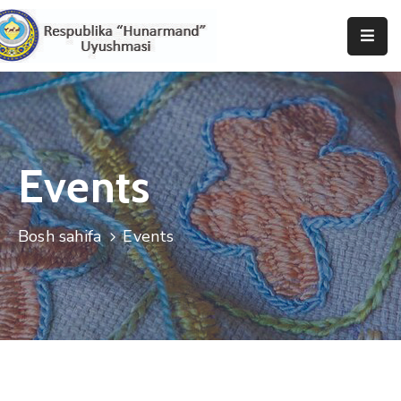
Bosh
Sahifa
Uyushma
Haqida
Events
Tadbirlar
Bosh sahifa
Events
Milliy
Katalog
Matbuot
Xizmati