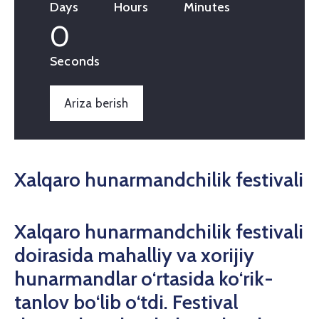
Days
Hours
Minutes
0
Seconds
Ariza berish
Xalqaro hunarmandchilik festivali
Xalqaro hunarmandchilik festivali
doirasida mahalliy va xorijiy
hunarmandlar o‘rtasida ko‘rik-
tanlov bo‘lib o‘tdi. Festival