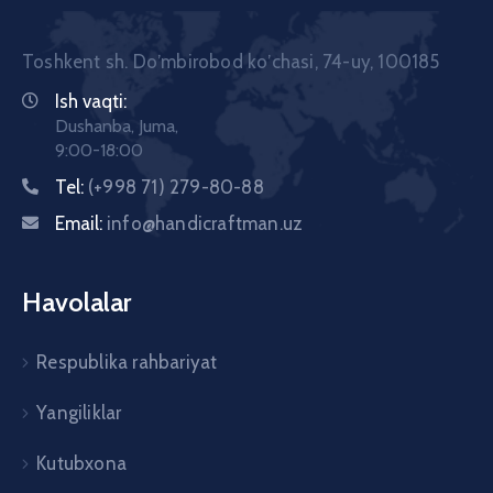
Toshkent sh. Doʼmbirobod koʼchasi, 74-uy, 100185
Ish vaqti:
Dushanba, Juma,
9:00-18:00
Tel:
(+998 71) 279-80-88
Email:
info@handicraftman.uz
Havolalar
Respublika rahbariyat
Yangiliklar
Kutubxona