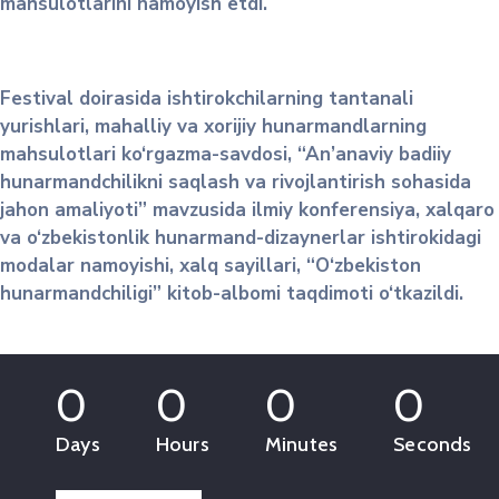
mahsulotlarini namoyish etdi.
Festival doirasida ishtirokchilarning tantanali
yurishlari, mahalliy va xorijiy hunarmandlarning
mahsulotlari ko‘rgazma-savdosi, “An’anaviy badiiy
hunarmandchilikni saqlash va rivojlantirish sohasida
jahon amaliyoti” mavzusida ilmiy konferensiya, xalqaro
va o‘zbekistonlik hunarmand-dizaynerlar ishtirokidagi
modalar namoyishi, xalq sayillari, “O‘zbekiston
hunarmandchiligi” kitob-albomi taqdimoti o‘tkazildi.
0
0
0
0
Days
Hours
Minutes
Seconds