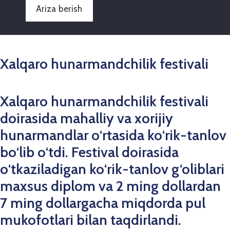
Ariza berish
Xalqaro hunarmandchilik festivali
Xalqaro hunarmandchilik festivali
doirasida mahalliy va xorijiy
hunarmandlar o‘rtasida ko‘rik-tanlov
bo‘lib o‘tdi. Festival doirasida
o‘tkaziladigan ko‘rik-tanlov g‘oliblari
maxsus diplom va 2 ming dollardan
7 ming dollargacha miqdorda pul
mukofotlari bilan taqdirlandi.