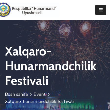
Bosh
Sahifa
Uyushma
Haqida
Xalqaro-
Tadbirlar
Hunarmandchilik
Milliy
Katalog
Festivali
Matbuot
Xizmati
Bosh sahifa
Event
Xalqaro-hunarmandchilik festivali