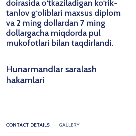
doirasida o‘tkaziladigan ko‘rik-
tanlov g‘oliblari maxsus diplom
va 2 ming dollardan 7 ming
dollargacha miqdorda pul
mukofotlari bilan taqdirlandi.
Hunarmandlar saralash
hakamlari
CONTACT DETAILS
GALLERY