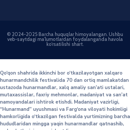
© 2024-2025 Barcha huquqlar himoyalangan. Ushbu
veb-saytdagi ma’lumotlardan foydalanganda havola
ko‘rsatilishi shart.
Qo‘qon shahrida ikkinchi bor o‘tkazilayotgan xalqaro
hunarmandchilik festivalida 70 dan ortiq mamlakatdan
ustazoda hunarmandlar, xalq amaliy san’ati ustalari,
mutaxassislar, faxriy mehmonlar, madaniyat va san’at
namoyandalari ishtirok etishdi. Madaniyat vazirligi,
“Hunarmand” uyushmasi va Farg‘ona viloyati hokimligi
hamkorligida o‘tkazilgan festivalda yurtimizning barcha
hududlaridan mingga yaqin hunarmandlar qatnashib,