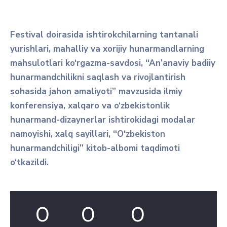
Festival doirasida ishtirokchilarning tantanali
yurishlari, mahalliy va xorijiy hunarmandlarning
mahsulotlari ko‘rgazma-savdosi, “An’anaviy badiiy
hunarmandchilikni saqlash va rivojlantirish
sohasida jahon amaliyoti” mavzusida ilmiy
konferensiya, xalqaro va o‘zbekistonlik
hunarmand-dizaynerlar ishtirokidagi modalar
namoyishi, xalq sayillari, “O‘zbekiston
hunarmandchiligi” kitob-albomi taqdimoti
o‘tkazildi.
0
0
0