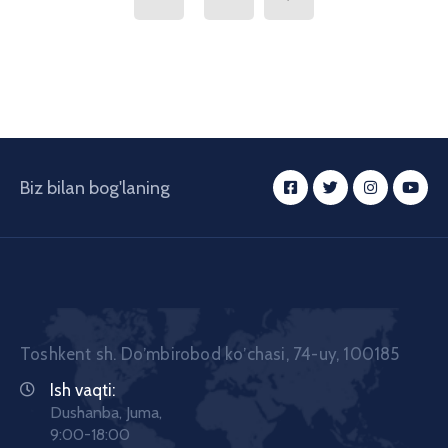
Biz bilan bog'laning
Toshkent sh. Doʼmbirobod koʼchasi, 74-uy, 100185
Ish vaqti:
Dushanba, Juma,
9:00-18:00