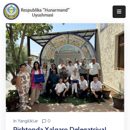
Bosh
Sahifa
Uyushma
Haqida
Tadbirlar
Milliy
Katalog
Matbuot
Xizmati
In
Yangiliklar
0
Rishtonda Xalqaro Delegatsiya!