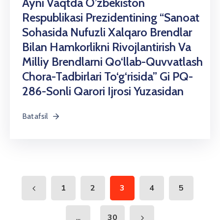
Ayni Vaqtda O’zbekiston
Respublikasi Prezidentining “Sanoat
Sohasida Nufuzli Xalqaro Brendlar
Bilan Hamkorlikni Rivojlantirish Va
Milliy Brendlarni Qo‘llab-Quvvatlash
Chora-Tadbirlari To‘g‘risida” Gi PQ-
286-Sonli Qarori Ijrosi Yuzasidan
Batafsil
1
2
3
4
5
...
30