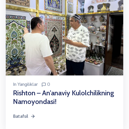
In
Yangiliklar
0
Rishton – An’anaviy Kulolchilikning
Namoyondasi!
Batafsil