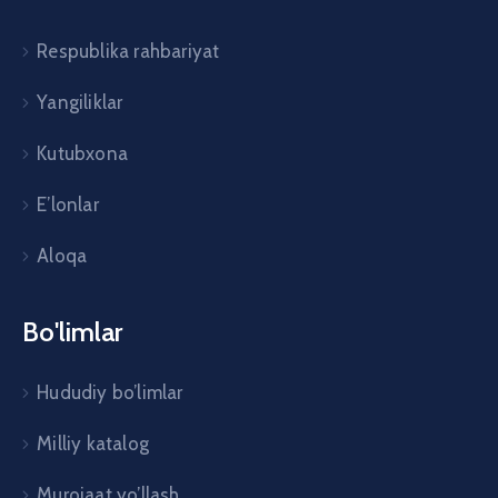
Respublika rahbariyat
Yangiliklar
Kutubxona
E’lonlar
Aloqa
Bo'limlar
Hududiy bo’limlar
Milliy katalog
Murojaat yo’llash