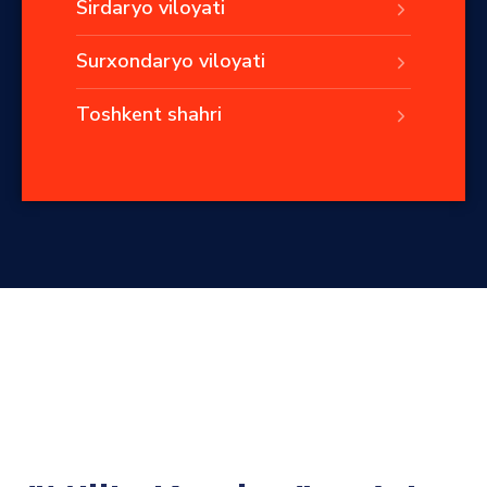
Sirdaryo viloyati
Surxondaryo viloyati
Toshkent shahri