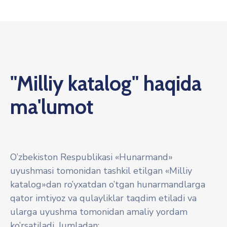
"Milliy katalog" haqida
ma'lumot
O’zbekiston Respublikasi «Hunarmand»
uyushmasi tomonidan tashkil etilgan «Milliy
katalog»dan ro’yxatdan o’tgan hunarmandlarga
qator imtiyoz va qulayliklar taqdim etiladi va
ularga uyushma tomonidan amaliy yordam
ko’rsatiladi. Jumladan: