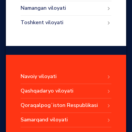
Namangan viloyati
Toshkent viloyati
Navoiy viloyati
Qashqadaryo viloyati
Qoraqalpogʻiston Respublikasi
Samarqand viloyati