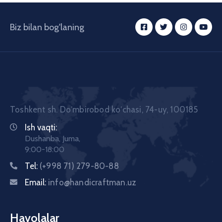
Biz bilan bog'laning
Toshkent sh. Doʼmbirobod koʼchasi, 74-uy, 100185
Ish vaqti:
Dushanba, Juma,
9:00-18:00
Tel:
(+998 71) 279-80-88
Email:
info@handicraftman.uz
Havolalar