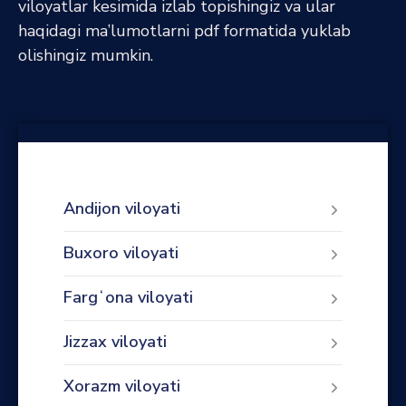
viloyatlar kesimida izlab topishingiz va ular
haqidagi ma’lumotlarni pdf formatida yuklab
olishingiz mumkin.
Andijon viloyati
Buxoro viloyati
Fargʻona viloyati
Jizzax viloyati
Xorazm viloyati