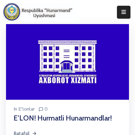
Bosh
Sahifa
Uyushma
Haqida
Tadbirlar
Milliy
Katalog
Matbuot
In
E'lonlar
0
Xizmati
E’LON! Hurmatli Hunarmandlar!
Batafsil