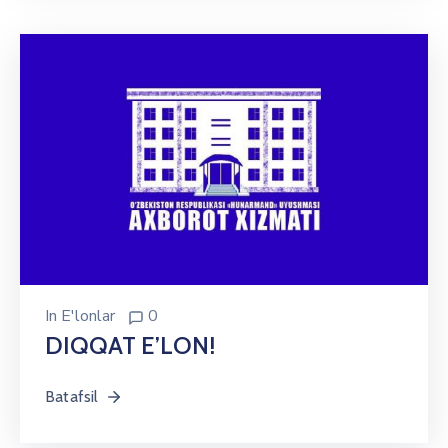
In
E'lonlar
0
DIQQAT E’LON!
Batafsil