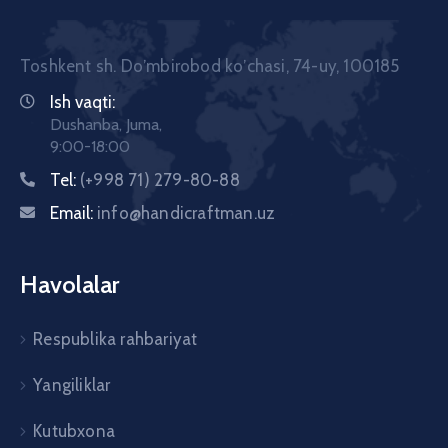
Toshkent sh. Doʼmbirobod koʼchasi, 74-uy, 100185
Ish vaqti:
Dushanba, Juma,
9:00-18:00
Tel:
(+998 71) 279-80-88
Email:
info@handicraftman.uz
Havolalar
Respublika rahbariyat
Yangiliklar
Kutubxona