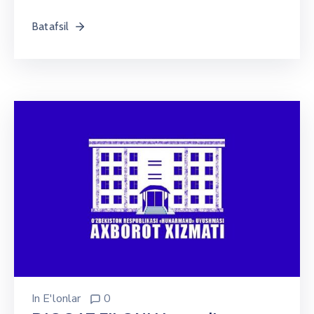
Batafsil
In
E'lonlar
0