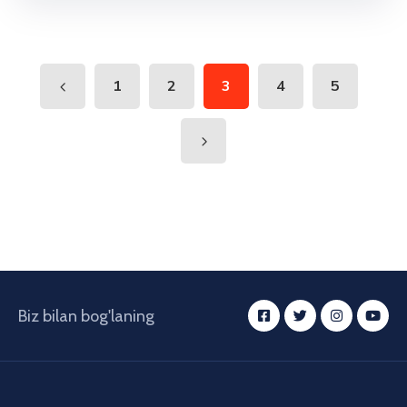
1
2
3
4
5
Biz bilan bog'laning