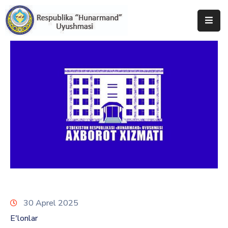
Bosh
Sahifa
Uyushma
Haqida
Tadbirlar
Milliy
Katalog
Matbuot
Xizmati
30 Aprel 2025
E'lonlar