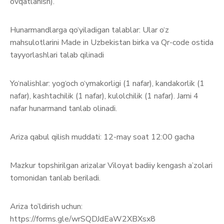
ovqatlanish).
Hunarmandlarga qo‘yiladigan talablar: Ular o‘z
mahsulotlarini Made in Uzbekistan birka va Qr-code ostida
tayyorlashlari talab qilinadi
Yo‘nalishlar: yog‘och o‘ymakorligi (1 nafar), kandakorlik (1
nafar), kashtachilik (1 nafar), kulolchilik (1 nafar). Jami 4
nafar hunarmand tanlab olinadi.
Ariza qabul qilish muddati: 12-may soat 12:00 gacha
Mazkur topshirilgan arizalar Viloyat badiiy kengash a’zolari
tomonidan tanlab beriladi.
Ariza to’ldirish uchun:
https://forms.gle/wrSQDJdEaW2XBXsx8