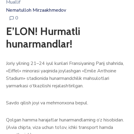
Muallif
Nematulloh Mirzaakhmedov
0
E’LON! Hurmatli
hunarmandlar!
Joriy yilning 21–24 iyul kunlari Fransiyaning Parij shahrida,
«Eiffel» minorasi yaqinida joylashgan «Emile Anthoine
Stadium» stadionida hunarmandchilik mahsulotlari
yarmarkasi o‘tkazilishi rejalashtirilgan.
Savdo qilish joyi va mehmonxona bepul.
Qolgan hamma harajatlar hunarmandlarning o‘z hisobidan.
(Avia chipta, viza uchun to‘lov, ichki transport hamda