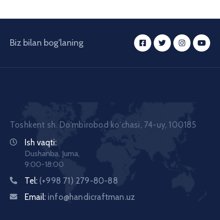
Biz bilan bog'laning
Toshkent sh. Doʼmbirobod koʼchasi, 74-uy, 100185
Ish vaqti:
Dushanba, Juma,
9:00-18:00
Tel:
(+998 71) 279-80-88
Email:
info@handicraftman.uz