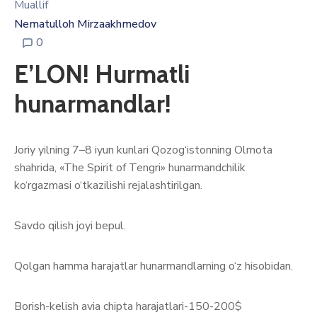
Muallif
Nematulloh Mirzaakhmedov
0
E’LON! Hurmatli
hunarmandlar!
Joriy yilning 7–8 iyun kunlari Qozog‘istonning Olmota
shahrida, «The Spirit of Tengri» hunarmandchilik
ko‘rgazmasi o‘tkazilishi rejalashtirilgan.
Savdo qilish joyi bepul.
Qolgan hamma harajatlar hunarmandlarning o‘z hisobidan.
Borish-kelish avia chipta harajatlari-150-200$