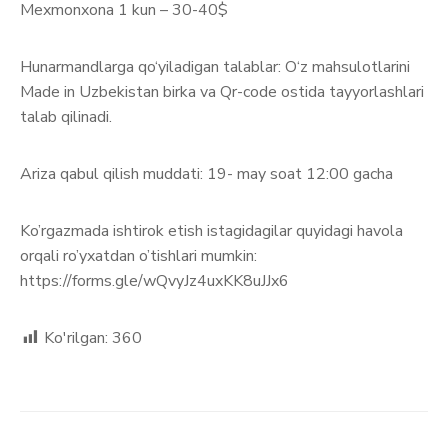
Mexmonxona 1 kun – 30-40$
Hunarmandlarga qo‘yiladigan talablar: O‘z mahsulotlarini
Made in Uzbekistan birka va Qr-code ostida tayyorlashlari
talab qilinadi.
Ariza qabul qilish muddati: 19- may soat 12:00 gacha
Ko’rgazmada ishtirok etish istagidagilar quyidagi havola
orqali ro’yxatdan o’tishlari mumkin:
https://forms.gle/wQvyJz4uxKK8uJJx6
Ko'rilgan:
360