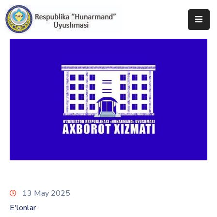
Bosh
Sahifa
Uyushma
Haqida
Tadbirlar
Milliy
Katalog
Matbuot
Xizmati
13 May 2025
E'lonlar