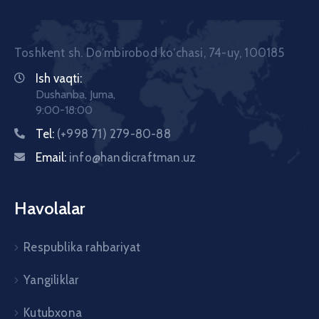
Toshkent sh. Doʼmbirobod koʼchasi, 74-uy, 100185
Ish vaqti:
Dushanba, Juma,
9:00-18:00
Tel:
(+998 71) 279-80-88
Email:
info@handicraftman.uz
Havolalar
Respublika rahbariyat
Yangiliklar
Kutubxona