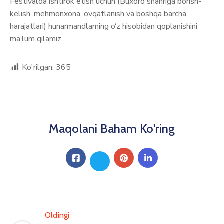
Festivalda ishtirok etish uchun (Buxoro shahriga borish-
kelish, mehmonxona, ovqatlanish va boshqa barcha
harajatlari) hunarmandlarning o‘z hisobidan qoplanishini
ma’lum qilamiz.
Ko'rilgan:
365
Maqolani Baham Ko'ring
Oldingi