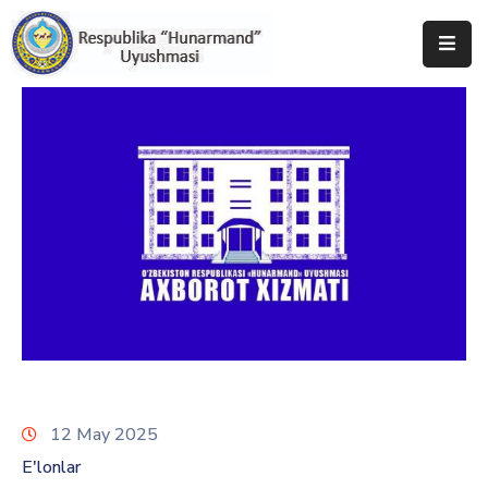
Bosh
Sahifa
Uyushma
Haqida
Tadbirlar
Milliy
Katalog
Matbuot
Xizmati
12 May 2025
E'lonlar