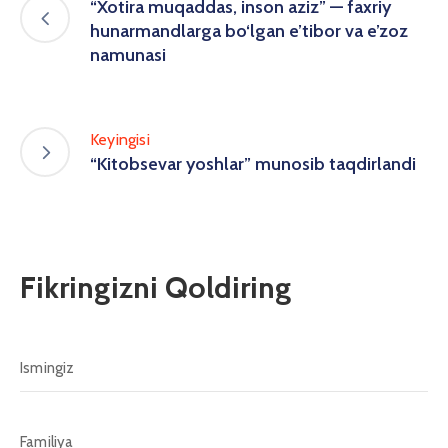
“Xotira muqaddas, inson aziz” — faxriy
hunarmandlarga bo‘lgan e’tibor va e’zoz
namunasi
Keyingisi
“Kitobsevar yoshlar” munosib taqdirlandi
Fikringizni Qoldiring