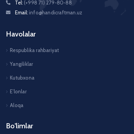
Tel:
(+998 71) 279-80-88
Email:
info@handicraftman.uz
Havolalar
Respublika rahbariyat
Yangiliklar
Kutubxona
E’lonlar
Aloqa
Bo'limlar