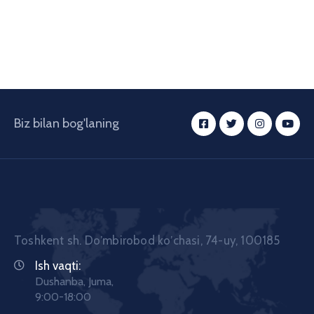
Biz bilan bog'laning
Toshkent sh. Doʼmbirobod koʼchasi, 74-uy, 100185
Ish vaqti:
Dushanba, Juma,
9:00-18:00