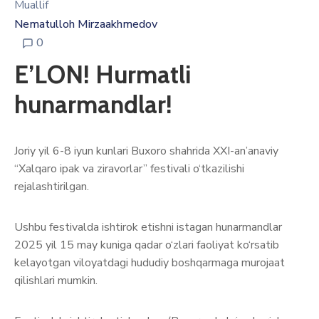
Muallif
Nematulloh Mirzaakhmedov
0
E’LON! Hurmatli
hunarmandlar!
Joriy yil 6-8 iyun kunlari Buxoro shahrida XXI-an’anaviy
“Xalqaro ipak va ziravorlar” festivali o‘tkazilishi
rejalashtirilgan.
Ushbu festivalda ishtirok etishni istagan hunarmandlar
2025 yil 15 may kuniga qadar o‘zlari faoliyat ko‘rsatib
kelayotgan viloyatdagi hududiy boshqarmaga murojaat
qilishlari mumkin.