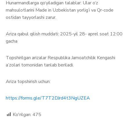
Hunarmandlarga qo‘yiladigan talablar: Ular o‘z
mahsulotlarini Made in Uzbekistan yorlig’i va Qr-code
ostidan tayyorlashi zarur.
Ariza qabul qilish muddati: 2025-yil 28- aprel soat 12:00
gacha
Topshirilgan arizalar Respublika Jamoatchilik Kengashi
a’zolari tomonidan tanlab beriladi.
Ariza topshirish uchun:
https://forms.gle/T7T2DJrd4t3NgUZEA
Ko'rilgan:
475