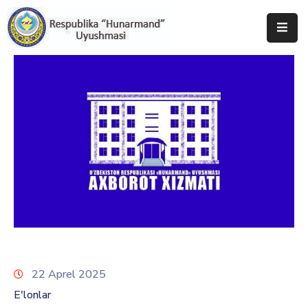
Bosh
Sahifa
Uyushma
Haqida
Tadbirlar
Milliy
Katalog
Matbuot
Xizmati
22 Aprel 2025
E'lonlar