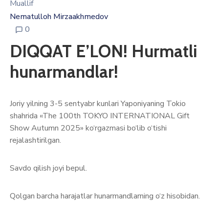
Muallif
Nematulloh Mirzaakhmedov
0
DIQQAT E’LON! Hurmatli
hunarmandlar!
Joriy yilning 3-5 sentyabr kunlari Yaponiyaning Tokio
shahrida «The 100th TOKYO INTERNATIONAL Gift
Show Autumn 2025» ko‘rgazmasi bo‘lib o‘tishi
rejalashtirilgan.
Savdo qilish joyi bepul.
Qolgan barcha harajatlar hunarmandlarning o‘z hisobidan.