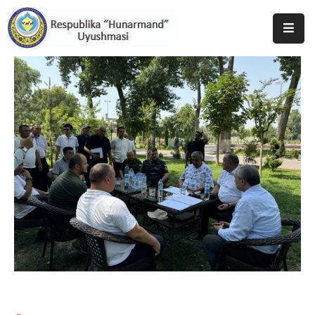
Bosh
Sahifa
Uyushma
Haqida
Tadbirlar
Milliy
Katalog
Matbuot
Xizmati