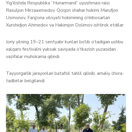
Yig‘ilishda Respublika “Hunarmand” uyushmasi raisi
Rasuljon Mirzaaxmedov, Qo‘qon shahar hokimi Marufjon
Usmonov, Farg‘ona viloyati hokimining o‘rinbosarlari
Xurshidjon Ahmedov va Hakimjon Dolimov ishtirok etdilar.
Joriy yilning 19–21 sentyabr kunlari bo‘lib o‘tadigan ushbu
xalqaro festivalni yuksak saviyada o‘tkazish yuzasidan
vazifalar muhokama qilindi.
Tayyorgarlik jarayonlari batafsil tahlil qilinib, amaliy chora-
tadbirlar belgilandi.