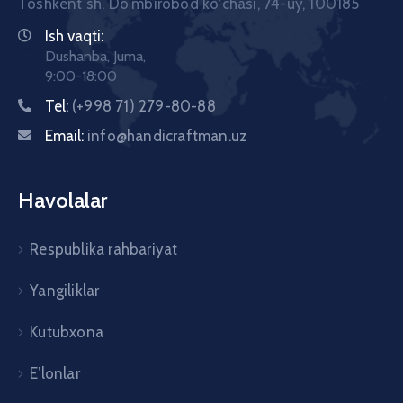
Toshkent sh. Doʼmbirobod koʼchasi, 74-uy, 100185
Ish vaqti:
Dushanba, Juma,
9:00-18:00
Tel:
(+998 71) 279-80-88
Email:
info@handicraftman.uz
Havolalar
Respublika rahbariyat
Yangiliklar
Kutubxona
E’lonlar