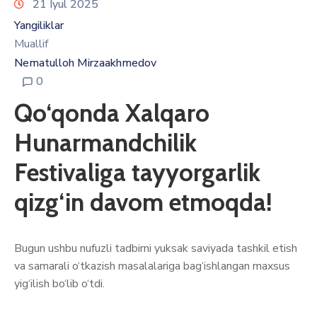
21 Iyul 2025
Yangiliklar
Muallif
Nematulloh Mirzaakhmedov
0
Qo‘qonda Xalqaro
Hunarmandchilik
Festivaliga tayyorgarlik
qizg‘in davom etmoqda!
Bugun ushbu nufuzli tadbirni yuksak saviyada tashkil etish
va samarali o‘tkazish masalalariga bag‘ishlangan maxsus
yig‘ilish bo‘lib o‘tdi.