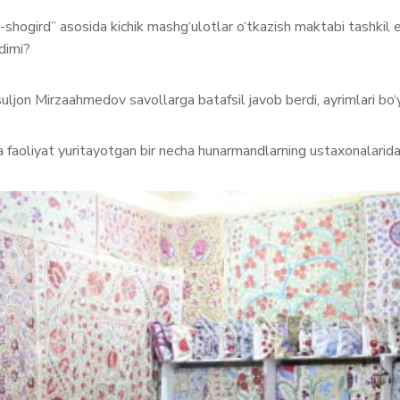
shogird” asosida kichik mashg‘ulotlar o‘tkazish maktabi tashkil et
dimi?
jon Mirzaahmedov savollarga batafsil javob berdi, ayrimlari bo‘yich
faoliyat yuritayotgan bir necha hunarmandlarning ustaxonalarida bo