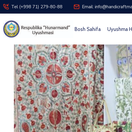
Tel (+998 71) 279-80-88
Email: info@handicraftma
Bosh Sahifa
Uyushma H