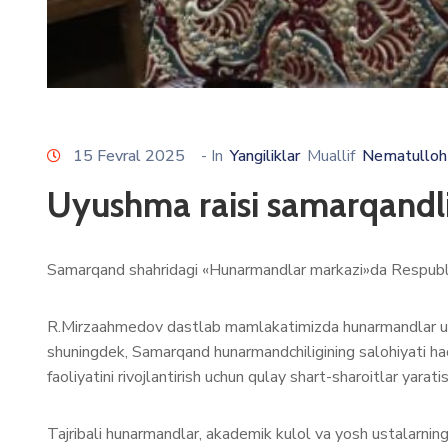
15 Fevral 2025
- In
Yangiliklar
Muallif
Nematulloh
Uyushma raisi samarqandl
Samarqand shahridagi «Hunarmandlar markazi»da Respublik
R.Mirzaahmedov dastlab mamlakatimizda hunarmandlar uchu
shuningdek, Samarqand hunarmandchiligining salohiyati haqi
faoliyatini rivojlantirish uchun qulay shart-sharoitlar yarati
Tajribali hunarmandlar, akademik kulol va yosh ustalarning 