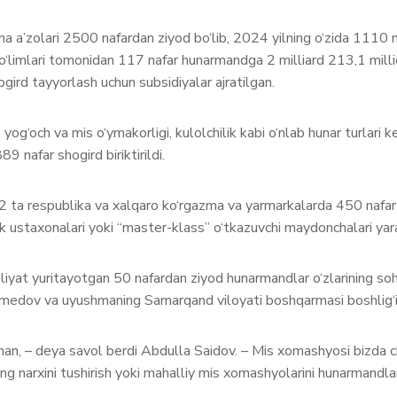
ma a’zolari 2500 nafardan ziyod bo‘lib, 2024 yilning o‘zida 1110
o‘limlari tomonidan 117 nafar hunarmandga 2 milliard 213,1 mill
ird tayyorlash uchun subsidiyalar ajratilgan.
ar, yog‘och va mis o‘ymakorligi, kulolchilik kabi o‘nlab hunar turla
9 nafar shogird biriktirildi.
 62 ta respublika va xalqaro ko‘rgazma va yarmarkalarda 450 nafar
 ustaxonalari yoki “master-klass” o‘tkazuvchi maydonchalari yara
yat yuritayotgan 50 nafardan ziyod hunarmandlar o‘zlarining soha
hmedov va uyushmaning Samarqand viloyati boshqarmasi boshlig‘i
aman, – deya savol berdi Abdulla Saidov. – Mis xomashyosi bizda
ng narxini tushirish yoki mahalliy mis xomashyolarini hunarmand