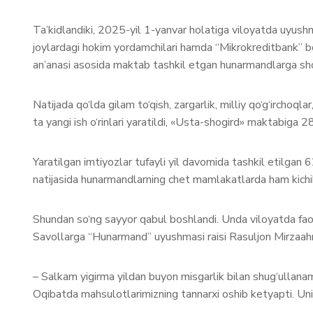
Ta’kidlandiki, 2025-yil 1-yanvar holatiga viloyatda uyush
joylardagi hokim yordamchilari hamda “Mikrokreditbank” b
an’anasi asosida maktab tashkil etgan hunarmandlarga shog
Natijada qo‘lda gilam to‘qish, zargarlik, milliy qo‘g‘irchoql
ta yangi ish o‘rinlari yaratildi, «Usta-shogird» maktabiga 288
Yaratilgan imtiyozlar tufayli yil davomida tashkil etilgan
natijasida hunarmandlarning chet mamlakatlarda ham kichik
Shundan so‘ng sayyor qabul boshlandi. Unda viloyatda faoli
Savollarga “Hunarmand” uyushmasi raisi Rasuljon Mirzaa
– Salkam yigirma yildan buyon misgarlik bilan shug‘ullan
Oqibatda mahsulotlarimizning tannarxi oshib ketyapti. Uni