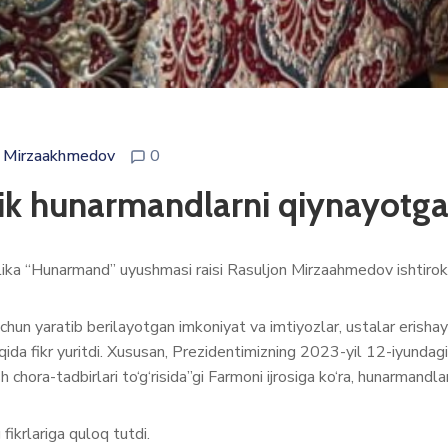
 Mirzaakhmedov
0
ik hunarmandlarni qiynayotga
a “Hunarmand” uyushmasi raisi Rasuljon Mirzaahmedov ishtirokid
n yaratib berilayotgan imkoniyat va imtiyozlar, ustalar erisha
da fikr yuritdi. Xususan, Prezidentimizning 2023-yil 12-iyundagi 
sh chora-tadbirlari to‘g‘risida”gi Farmoni ijrosiga ko‘ra, hunarmandla
fikrlariga quloq tutdi.