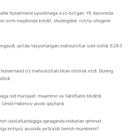
 nafar hunarmand uyushmaga a’zo bo‘lgan. Yil davomida
ion so‘m miqdorida kredit, shuningdek «Usta-shogird»
ri kengaydi, qo‘lda tayyorlangan mahsulotlar soni oshdi, 6263
 hunarmand o‘z mahsulotlari bilan ishtirok etdi. Buning
tildi.
ga oid murojaat, muammo va takliflarini bildirdi.
 Umid Hakimov javob qaytardi.
 chet davlatlardagiga qaraganda nisbatan qimmat.
larga imtiyoz asosida yetkazib berish mumkinmi?