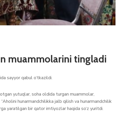
n muammolarini tingladi
a sayyor qabul o‘tkazildi.
yotgan yutuqlar, soha oldida turgan muammolar,
“Aholini hunarmandchilikka jalb qilish va hunarmandchilik
rga yaratilgan bir qator imtiyozlar haqida so‘z yuritdi.