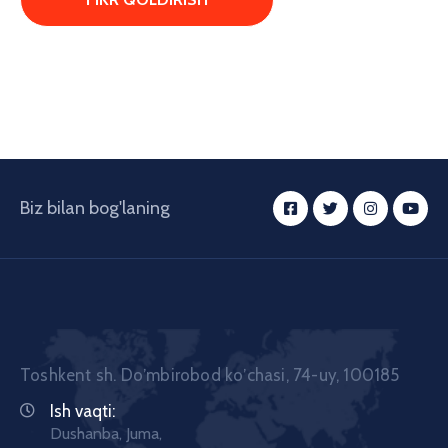
Biz bilan bog'laning
Toshkent sh. Doʼmbirobod koʼchasi, 74-uy, 100185
Ish vaqti:
Dushanba, Juma,