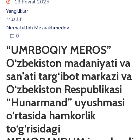
13 Fevral 2025
Yangiliklar
Muallif
Nematulloh Mirzaakhmedov
0
“UMRBOQIY MEROS”
O‘zbekiston madaniyati va
san’ati targ‘ibot markazi va
O‘zbekiston Respublikasi
“Hunarmand” uyushmasi
o‘rtasida hamkorlik
to‘g‘risidagi