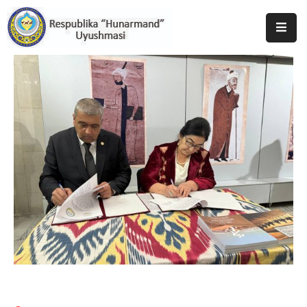
Bosh
Sahifa
Uyushma
Haqida
Tadbirlar
Milliy
Katalog
Matbuot
Xizmati