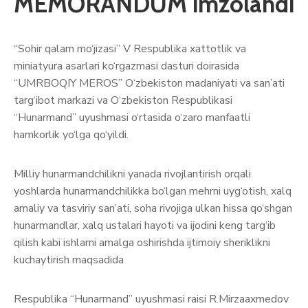
MEMORANDUM imzolandi
“Sohir qalam mo‘jizasi” V Respublika xattotlik va
miniatyura asarlari ko‘rgazmasi dasturi doirasida
“UMRBOQIY MEROS” O‘zbekiston madaniyati va san’ati
targ‘ibot markazi va O‘zbekiston Respublikasi
“Hunarmand” uyushmasi o‘rtasida o‘zaro manfaatli
hamkorlik yo‘lga qo‘yildi.
Milliy hunarmandchilikni yanada rivojlantirish orqali
yoshlarda hunarmandchilikka bo‘lgan mehrni uyg‘otish, xalq
amaliy va tasviriy san’ati, soha rivojiga ulkan hissa qo‘shgan
hunarmandlar, xalq ustalari hayoti va ijodini keng targ‘ib
qilish kabi ishlarni amalga oshirishda ijtimoiy sheriklikni
kuchaytirish maqsadida
Respublika “Hunarmand” uyushmasi raisi R.Mirzaaxmedov