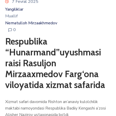
7 Fevral 2025
Yangiliklar
Muallif
Nematulloh Mirzaakhmedov
0
Respublika
“Hunarmand”uyushmasi
raisi Rasuljon
Mirzaaxmedov Farg‘ona
viloyatida xizmat safarida
Xizmat safari davomida Rishton an’anaviy kulolchilik
maktabi namoyondasi Respublika Badiiy Kengashi a’zosi
Alisher Nazirov ustaxonasida bo‘ldi.