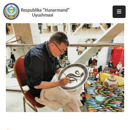
Bosh
Sahifa
Uyushma
Haqida
Tadbirlar
Milliy
Katalog
Matbuot
Xizmati