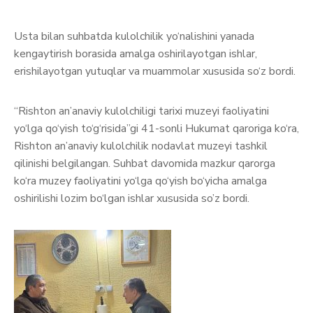
Usta bilan suhbatda kulolchilik yo‘nalishini yanada
kengaytirish borasida amalga oshirilayotgan ishlar,
erishilayotgan yutuqlar va muammolar xususida so‘z bordi.
“Rishton an’anaviy kulolchiligi tarixi muzeyi faoliyatini
yo‘lga qo‘yish to‘g‘risida”gi 41-sonli Hukumat qaroriga ko‘ra,
Rishton an’anaviy kulolchilik nodavlat muzeyi tashkil
qilinishi belgilangan. Suhbat davomida mazkur qarorga
ko‘ra muzey faoliyatini yo‘lga qo‘yish bo‘yicha amalga
oshirilishi lozim bo‘lgan ishlar xususida so’z bordi.