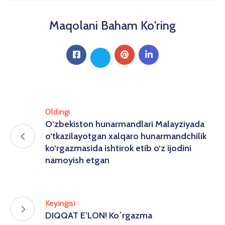
Maqolani Baham Ko'ring
Oldingi
O‘zbekiston hunarmandlari Malayziyada
o‘tkazilayotgan xalqaro hunarmandchilik
ko‘rgazmasida ishtirok etib o‘z ijodini
namoyish etgan
Keyingisi
DIQQAT E’LON! Koʻrgazma