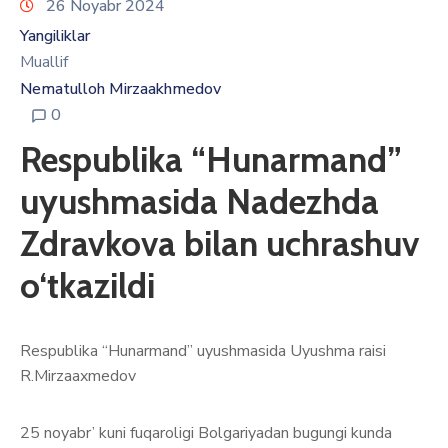
26 Noyabr 2024
Yangiliklar
Muallif
Nematulloh Mirzaakhmedov
0
Respublika “Hunarmand”
uyushmasida Nadezhda
Zdravkova bilan uchrashuv
o‘tkazildi
Respublika “Hunarmand” uyushmasida Uyushma raisi
R.Mirzaaxmedov
25 noyabr’ kuni fuqaroligi Bolgariyadan bugungi kunda