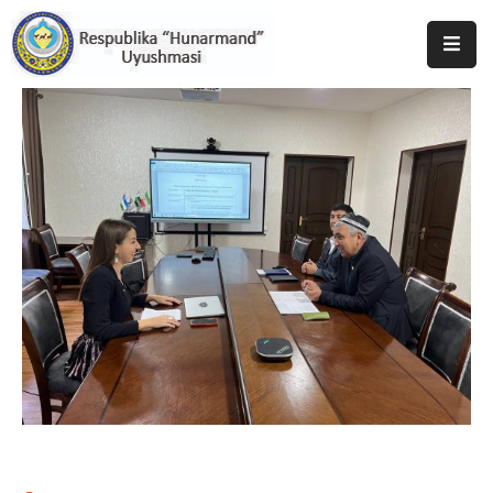
Bosh
Sahifa
Uyushma
Haqida
Tadbirlar
Milliy
Katalog
Matbuot
Xizmati