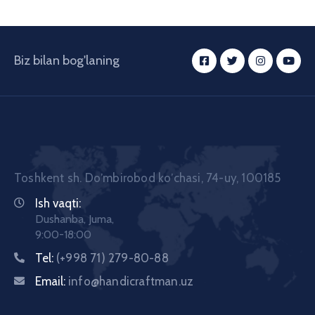
Biz bilan bog'laning
Toshkent sh. Doʼmbirobod koʼchasi, 74-uy, 100185
Ish vaqti:
Dushanba, Juma,
9:00-18:00
Tel:
(+998 71) 279-80-88
Email:
info@handicraftman.uz