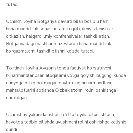
tutadi.
Uchinchi loyiha Bolgariya davlati bilan bo‘lib u ham
hunarmandchilik sohasini targ‘ib qilib, ilmiy izlanishlar
o‘tkazish, halqaro ilmiy konfrensiyalar tashkil etish,
Bolgariyadagi mashhur muzeylarda hunarmandchilik
ko‘rgazmalarni tashkil etishni ko‘zda tutadi.
To‘rtinchi loyiha Avg‘onistonda faoliyat ko‘rsatuvchi
hunarmandlar bilan aloqalarni yo‘lga qo‘yish, bugungi kunda
dunyoga ochiq bo‘lmagan davlatning hunarmandlarini
mahsulotlarini sotishda O‘zbekistonni rolini oshirishga
qaratilgan.
Uchrashuv yakunida ushbu to‘rtta loyiha bilan ishlash,
hayotga tadbiq qilishda uyushmani rolini oshirishga kelishib
olindi.