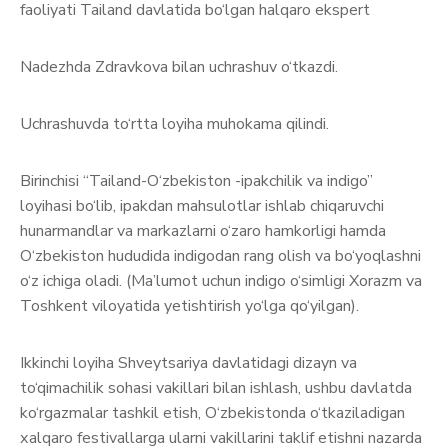
faoliyati Tailand davlatida bo‘lgan halqaro ekspert
Nadezhda Zdravkova bilan uchrashuv o‘tkazdi.
Uchrashuvda to‘rtta loyiha muhokama qilindi.
Birinchisi “Tailand-O‘zbekiston -ipakchilik va indigo”
loyihasi bo‘lib, ipakdan mahsulotlar ishlab chiqaruvchi
hunarmandlar va markazlarni o‘zaro hamkorligi hamda
O‘zbekiston hududida indigodan rang olish va bo‘yoqlashni
o‘z ichiga oladi. (Ma’lumot uchun indigo o‘simligi Xorazm va
Toshkent viloyatida yetishtirish yo‘lga qo‘yilgan).
Ikkinchi loyiha Shveytsariya davlatidagi dizayn va
to‘qimachilik sohasi vakillari bilan ishlash, ushbu davlatda
ko‘rgazmalar tashkil etish, O‘zbekistonda o‘tkaziladigan
хalqaro festivallarga ularni vakillarini taklif etishni nazarda