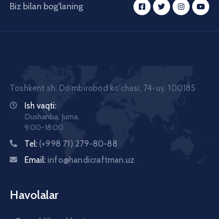
Biz bilan bog'laning
Toshkent sh. Doʼmbirobod koʼchasi, 74-uy, 100185
Ish vaqti:
Dushanba, Juma,
9:00-18:00
Tel:
(+998 71) 279-80-88
Email:
info@handicraftman.uz
Havolalar