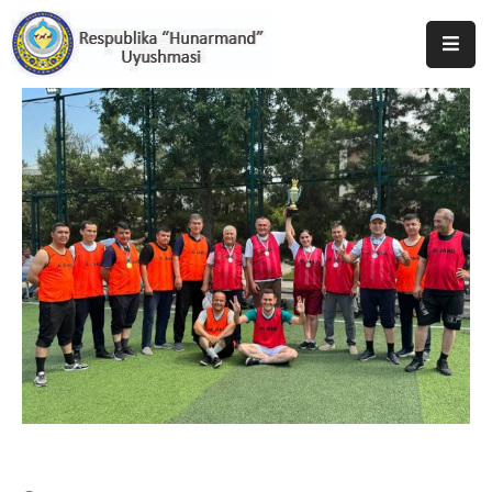
Bosh
Sahifa
Uyushma
Haqida
Tadbirlar
Milliy
Katalog
Matbuot
Xizmati