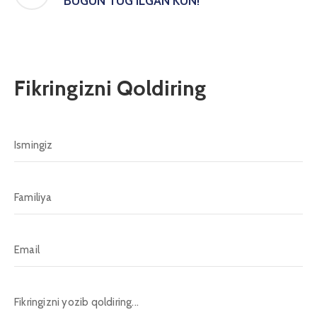
BUGUN TUG’ILGAN KUN!
Fikringizni Qoldiring