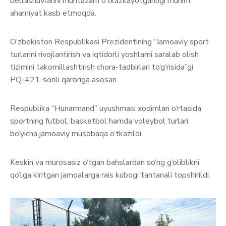
bellashuvlarini muntazam o‘tkazilayotganligi muhim
ahamiyat kasb etmoqda.
O‘zbekiston Respublikasi Prezidentining “Jamoaviy sport
turlarini rivojlantirish va iqtidorli yoshlarni saralab olish
tizimini takomillashtirish chora-tadbirlari to‘g‘risida”gi
PQ-421-sonli qaroriga asosan
Respublika “Hunarmand” uyushmasi xodimlari o‘rtasida
sportning futbol, basketbol hamda voleybol turlari
bo‘yicha jamoaviy musobaqa o‘tkazildi.
Keskin va murosasiz o‘tgan bahslardan so‘ng g‘oliblikni
qo‘lga kiritgan jamoalarga rais kubogi tantanali topshirildi.