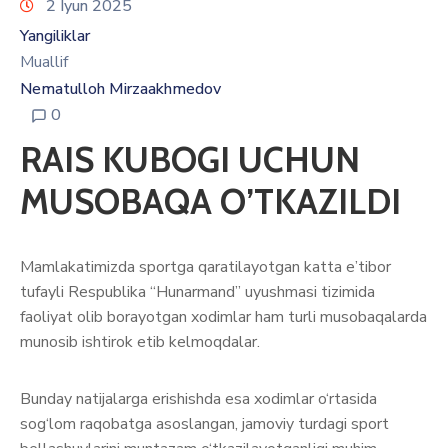
2 Iyun 2025
Yangiliklar
Muallif
Nematulloh Mirzaakhmedov
0
RAIS KUBOGI UCHUN
MUSOBAQA O’TKAZILDI
Mamlakatimizda sportga qaratilayotgan katta e’tibor
tufayli Respublika “Hunarmand” uyushmasi tizimida
faoliyat olib borayotgan xodimlar ham turli musobaqalarda
munosib ishtirok etib kelmoqdalar.
Bunday natijalarga erishishda esa xodimlar o‘rtasida
sog‘lom raqobatga asoslangan, jamoviy turdagi sport