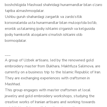
boshchiligida Mashxad shahridagi hunarmandlar bilan o’zaro
tajriba almashmoqdalar.
Ushbu guruh shahardagi zargarlik va zardo’stlik
korxonalarida usta hunarmandlar bilan muloqotda bo’lib,
eronlik ustalarning ijodiy ishlarini o’rganish va kelgusida
ijodiy hamkorlik aloqalarni o’rnatish ishlarini olib
bormoqdalar.
___
A group of Uzbek artisans, led by the renowned gold
embroidery master from Bukhara, Makhfuza Salimova, are
currently on a business trip to the Islamic Republic of Iran.
They are exchanging experiences with craftsmen in
Mashhad.
This group engages with master craftsmen at local
jewelry and gold embroidery workshops, studying the
creative works of Iranian artisans and working towards