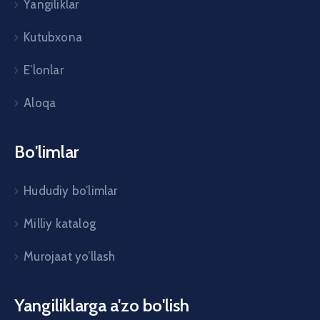
Yangiliklar
Kutubxona
E’lonlar
Aloqa
Bo'limlar
Hududiy bo’limlar
Milliy katalog
Murojaat yo’llash
Yangiliklarga a'zo bo'lish