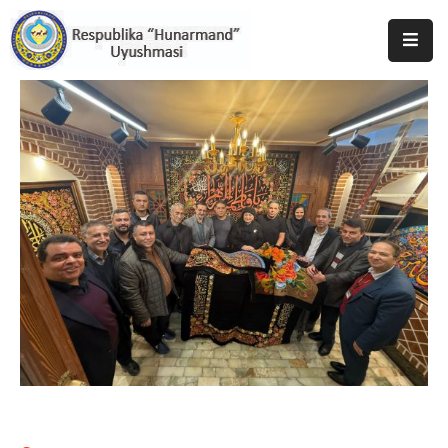
Bosh
Sahifa
Uyushma
Haqida
Tadbirlar
Milliy
Katalog
Matbuot
Xizmati