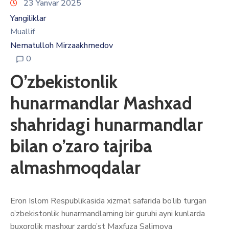
23 Yanvar 2025
Yangiliklar
Muallif
Nematulloh Mirzaakhmedov
0
O’zbekistonlik
hunarmandlar Mashxad
shahridagi hunarmandlar
bilan o’zaro tajriba
almashmoqdalar
Eron Islom Respublikasida xizmat safarida bo’lib turgan
o’zbekistonlik hunarmandlarning bir guruhi ayni kunlarda
buxorolik mashxur zardo’st Maxfuza Salimova