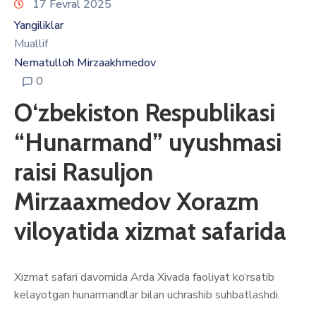
17 Fevral 2025
Yangiliklar
Muallif
Nematulloh Mirzaakhmedov
0
O‘zbekiston Respublikasi
“Hunarmand” uyushmasi
raisi Rasuljon
Mirzaaxmedov Xorazm
viloyatida xizmat safarida
Xizmat safari davomida Arda Xivada faoliyat ko‘rsatib
kelayotgan hunarmandlar bilan uchrashib suhbatlashdi.