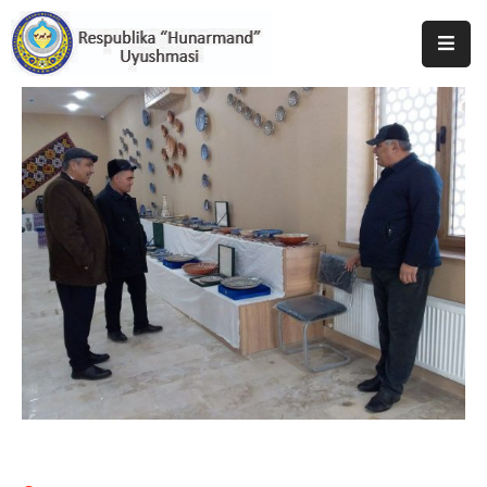
Bosh
Sahifa
Uyushma
Haqida
Tadbirlar
Milliy
Katalog
Matbuot
Xizmati