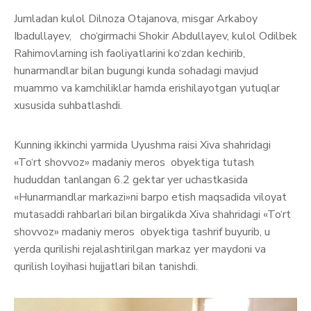
Jumladan kulol Dilnoza Otajanova, misgar Arkaboy
Ibadullayev, cho‘girmachi Shokir Abdullayev, kulol Odilbek
Rahimovlarning ish faoliyatlarini ko‘zdan kechirib,
hunarmandlar bilan bugungi kunda sohadagi mavjud
muammo va kamchiliklar hamda erishilayotgan yutuqlar
xususida suhbatlashdi.
Kunning ikkinchi yarmida Uyushma raisi Xiva shahridagi
«To‘rt shovvoz» madaniy meros obyektiga tutash
hududdan tanlangan 6.2 gektar yer uchastkasida
«Hunarmandlar markazi»ni barpo etish maqsadida viloyat
mutasaddi rahbarlari bilan birgalikda Xiva shahridagi «To‘rt
shovvoz» madaniy meros obyektiga tashrif buyurib, u
yerda qurilishi rejalashtirilgan markaz yer maydoni va
qurilish loyihasi hujjatlari bilan tanishdi.