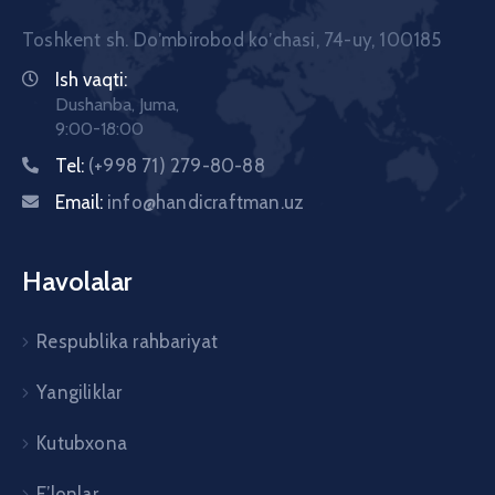
Toshkent sh. Doʼmbirobod koʼchasi, 74-uy, 100185
Ish vaqti:
Dushanba, Juma,
9:00-18:00
Tel:
(+998 71) 279-80-88
Email:
info@handicraftman.uz
Havolalar
Respublika rahbariyat
Yangiliklar
Kutubxona
E’lonlar