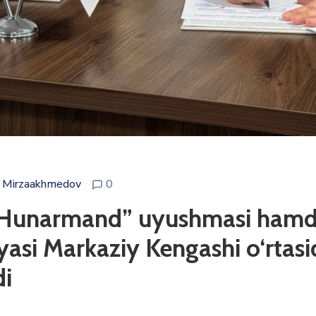
 Mirzaakhmedov
0
 “Hunarmand” uyushmasi hamda
tiyasi Markaziy Kengashi o‘rt
i