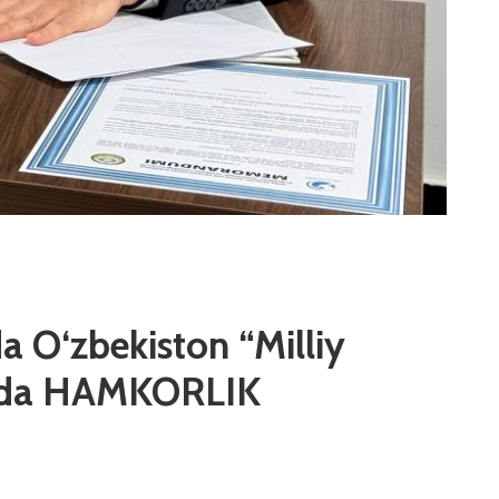
 O‘zbekiston “Milliy
asida HAMKORLIK