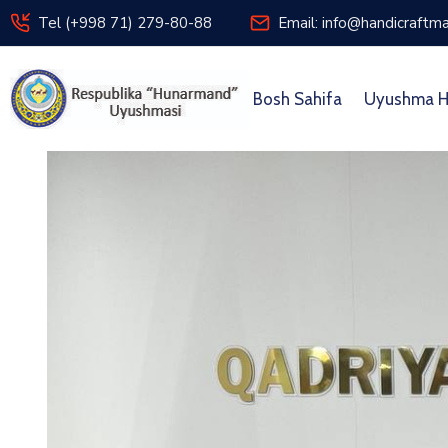
Tel (+998 71) 279-80-88
Email: info@handicraftma
Bosh Sahifa
Uyushma H