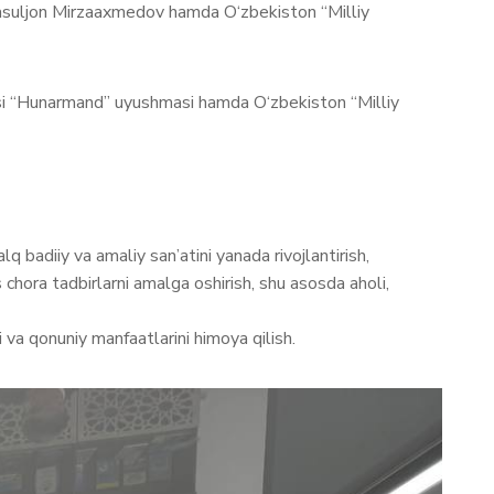
Rasuljon Mirzaaxmedov hamda O‘zbekiston “Milliy
si “Hunarmand” uyushmasi hamda O‘zbekiston “Milliy
lq badiiy va amaliy san’atini yanada rivojlantirish,
chora tadbirlarni amalga oshirish, shu asosda aholi,
 va qonuniy manfaatlarini himoya qilish.