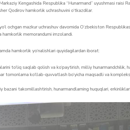
si Markaziy Kengashida Respublika “Hunarmand” uyushmasi raisi 
sher Qodirov hamkorlik uchrashuvini o‘tkazdilar.
 yo‘l ochgan mazkur uchrashuv davomida O‘zbekiston Respublika
ida hamkorlik memorandumi imzolandi.
a hamkorlik yo‘nalishlari quyidagilardan iborat:
ini to‘liq saqlab qolish va ko‘paytirish, milliy hunarmandchilik, ha
i har tomonlama ko‘llab-quvvatlash bo‘yicha maqsadli va kompleks 
bazani takomillashtirish, hunarmandlarning huquqlari, erkinliklari