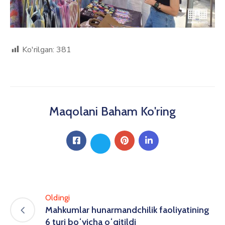
Ko'rilgan:
381
Maqolani Baham Ko'ring
Oldingi
Mahkumlar hunarmandchilik faoliyatining
6 turi boʻyicha oʻqitildi