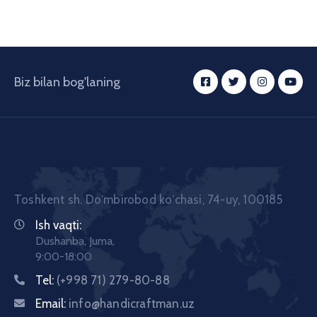
Biz bilan bog'laning
Toshkent sh. Doʼmbirobod koʼchasi, 74-uy, 100185
Ish vaqti:
Dushanba, Juma,
9:00-18:00
Tel:
(+998 71) 279-80-88
Email:
info@handicraftman.uz