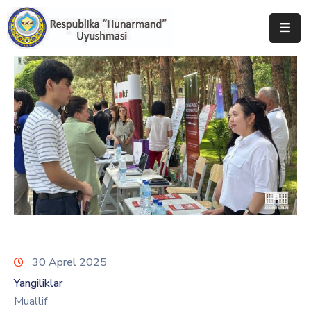
Bosh
Sahifa
Uyushma
Haqida
Tadbirlar
Milliy
Katalog
Matbuot
Xizmati
30 Aprel 2025
Yangiliklar
Muallif