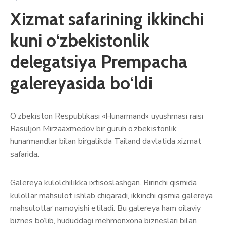
Xizmat safarining ikkinchi
kuni o‘zbekistonlik
delegatsiya Prempacha
galereyasida bo‘ldi
O’zbekiston Respublikasi «Hunarmand» uyushmasi raisi
Rasuljon Mirzaaxmedov bir guruh o’zbekistonlik
hunarmandlar bilan birgalikda Tailand davlatida xizmat
safarida.
Galereya kulolchilikka ixtisoslashgan. Birinchi qismida
kulollar mahsulot ishlab chiqaradi, ikkinchi qismia galereya
mahsulotlar namoyishi etiladi. Bu galereya ham oilaviy
biznes bo‘lib, hududdagi mehmonxona bizneslari bilan