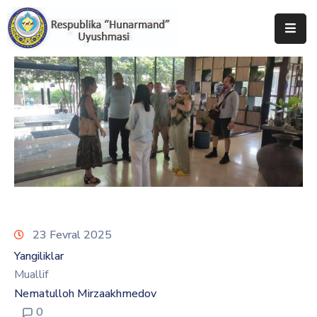
Bosh
Sahifa
Uyushma
Haqida
Tadbirlar
Milliy
Katalog
23 Fevral 2025
Matbuot
Yangiliklar
Xizmati
Muallif
Nematulloh Mirzaakhmedov
0