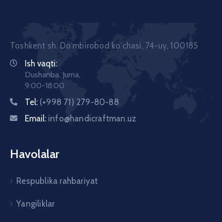
Toshkent sh. Doʼmbirobod koʼchasi, 74-uy, 100185
Ish vaqti:
Dushanba, Juma,
9:00-18:00
Tel:
(+998 71) 279-80-88
Email:
info@handicraftman.uz
Havolalar
Respublika rahbariyat
Yangiliklar