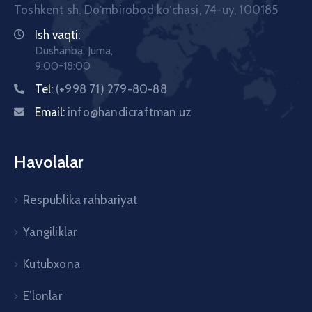
Toshkent sh. Doʼmbirobod koʼchasi, 74-uy, 100185
Ish vaqti:
Dushanba, Juma,
9:00-18:00
Tel:
(+998 71) 279-80-88
Email:
info@handicraftman.uz
Havolalar
Respublika rahbariyat
Yangiliklar
Kutubxona
E’lonlar