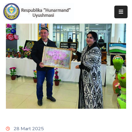
Bosh
Sahifa
Uyushma
Haqida
Tadbirlar
Milliy
Katalog
Matbuot
Xizmati
28 Mart 2025