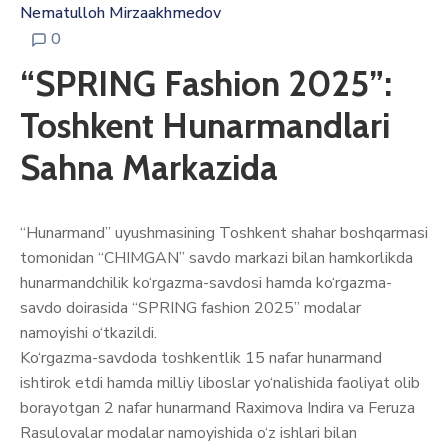
Nematulloh Mirzaakhmedov
0
“SPRING Fashion 2025”:
Toshkent Hunarmandlari
Sahna Markazida
“Hunarmand” uyushmasining Toshkent shahar boshqarmasi
tomonidan “CHIMGAN” savdo markazi bilan hamkorlikda
hunarmandchilik ko‘rgazma-savdosi hamda ko‘rgazma-
savdo doirasida “SPRING fashion 2025” modalar
namoyishi o‘tkazildi.
Ko‘rgazma-savdoda toshkentlik 15 nafar hunarmand
ishtirok etdi hamda milliy liboslar yo‘nalishida faoliyat olib
borayotgan 2 nafar hunarmand Raximova Indira va Feruza
Rasulovalar modalar namoyishida o‘z ishlari bilan