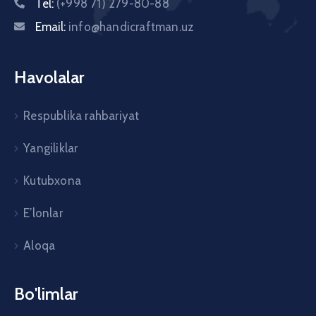
Tel:
(+998 71) 279-80-88
Email:
info@handicraftman.uz
Havolalar
Respublika rahbariyat
Yangiliklar
Kutubxona
E’lonlar
Aloqa
Bo'limlar