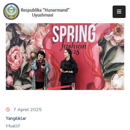
Bosh
Sahifa
Uyushma
Haqida
Tadbirlar
Milliy
Katalog
Matbuot
Xizmati
7 Aprel 2025
Yangiliklar
Muallif