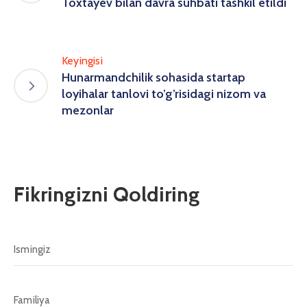
Toxtayev bilan davra suhbati tashkil etildi
Keyingisi
Hunarmandchilik sohasida startap
loyihalar tanlovi to’g’risidagi nizom va
mezonlar
Fikringizni Qoldiring