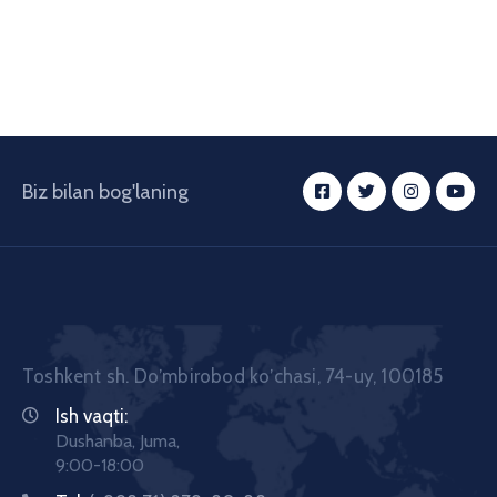
Biz bilan bog'laning
Toshkent sh. Doʼmbirobod koʼchasi, 74-uy, 100185
Ish vaqti:
Dushanba, Juma,
9:00-18:00