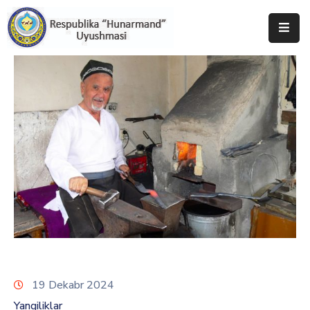
Bosh
Sahifa
Uyushma
Haqida
Tadbirlar
Milliy
Katalog
Matbuot
Xizmati
19 Dekabr 2024
Yangiliklar