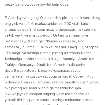
bezak berib o‘z ijodini boyitib kelmoqda.
R.Alixo‘jayev bugungi O‘zbek milliy pichoqsozlik san’atining
eng yirik va nufuzli markazlaridan biri 200 yillik tarix
an’anasiga ega Shahrixon milliy pichoqsozlik maktabining
yetuk vakili va amaliy sardori. Ustaning an’anaviy va
betakror sayqal berilgan “Kumush sarbasta”, Brig
sarbasta”, “Suqma”, “Chilmixa” dastali “Qayqi”, “Qozoqcha”,
“Tolbargi” va boshqa turdagi pichoqlari respublikadan
tashqariga, qo‘shni respublikalarga, Yaponiya, Arabiston,
Turkiya, Germaniya, Xindiston, Amerika kabi xorijiy
davlatlarga xalqaro, badiiy ko‘rgazmalar, savdo
yarmarkalari va xususiy savdogarlar orqali o‘zbek milliy
pichoqchilik san’ati namunasi sifatida tarqalmoqda. “Eshon
aka pichoqlari” nomi bilan elga mashhur bo‘lgan
R.Alixo‘jayev pichoqlari bugungi yosh ustalar orasida
yuksak did, beqiyos maxorat, kasbga muhabbat hamda