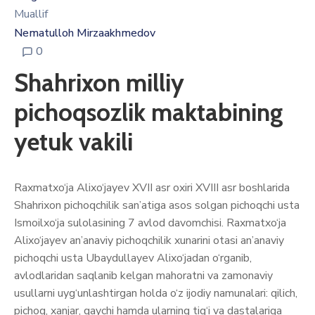
Muallif
Nematulloh Mirzaakhmedov
0
Shahrixon milliy
pichoqsozlik maktabining
yetuk vakili
Raxmatxo‘ja Alixo‘jayev XVII asr oxiri XVIII asr boshlarida
Shahrixon pichoqchilik san’atiga asos solgan pichoqchi usta
Ismoilxo‘ja sulolasining 7 avlod davomchisi. Raxmatxo‘ja
Alixo‘jayev an’anaviy pichoqchilik xunarini otasi an’anaviy
pichoqchi usta Ubaydullayev Alixo‘jadan o‘rganib,
avlodlaridan saqlanib kelgan mahoratni va zamonaviy
usullarni uyg‘unlashtirgan holda o‘z ijodiy namunalari: qilich,
pichoq, xanjar, qaychi hamda ularning tig‘i va dastalariga