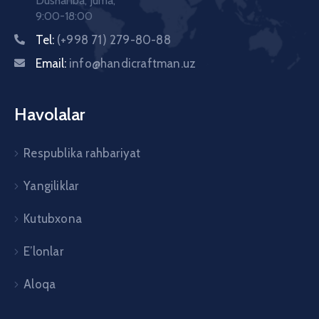
Dushanba, Juma,
9:00-18:00
Tel:
(+998 71) 279-80-88
Email:
info@handicraftman.uz
Havolalar
Respublika rahbariyat
Yangiliklar
Kutubxona
E’lonlar
Aloqa