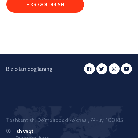
Biz bilan bog'laning
Toshkent sh. Doʼmbirobod koʼchasi, 74-uy, 100185
Ish vaqti: