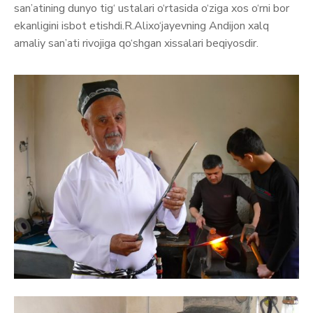
san’atining dunyo tig‘ ustalari o‘rtasida o‘ziga xos o‘rni bor
ekanligini isbot etishdi.R.Alixo‘jayevning Andijon xalq
amaliy san’ati rivojiga qo‘shgan xissalari beqiyosdir.