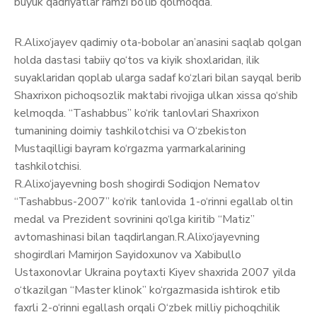
buyuk qadriyatlar ramzi bo‘lib qolmoqda.
R.Alixo‘jayev qadimiy ota-bobolar an’anasini saqlab qolgan
holda dastasi tabiiy qo‘tos va kiyik shoxlaridan, ilik
suyaklaridan qoplab ularga sadaf ko‘zlari bilan sayqal berib
Shaxrixon pichoqsozlik maktabi rivojiga ulkan xissa qo‘shib
kelmoqda. “Tashabbus” ko‘rik tanlovlari Shaxrixon
tumanining doimiy tashkilotchisi va O‘zbekiston
Mustaqilligi bayram ko‘rgazma yarmarkalarining
tashkilotchisi.
R.Alixo‘jayevning bosh shogirdi Sodiqjon Nematov
“Tashabbus-2007” ko‘rik tanlovida 1-o‘rinni egallab oltin
medal va Prezident sovrinini qo‘lga kiritib “Matiz”
avtomashinasi bilan taqdirlangan.R.Alixo‘jayevning
shogirdlari Mamirjon Sayidoxunov va Xabibullo
Ustaxonovlar Ukraina poytaxti Kiyev shaxrida 2007 yilda
o‘tkazilgan “Master klinok” ko‘rgazmasida ishtirok etib
faxrli 2-o‘rinni egallash orqali O‘zbek milliy pichoqchilik