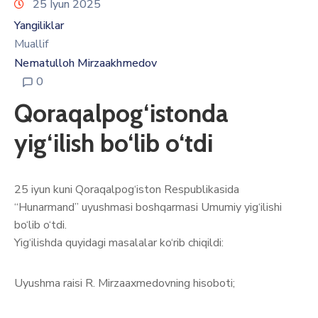
25 Iyun 2025
Yangiliklar
Muallif
Nematulloh Mirzaakhmedov
0
Qoraqalpog‘istonda
yig‘ilish bo‘lib o‘tdi
25 iyun kuni Qoraqalpog‘iston Respublikasida
“Hunarmand” uyushmasi boshqarmasi Umumiy yig‘ilishi
bo‘lib o‘tdi.
Yig‘ilishda quyidagi masalalar ko‘rib chiqildi:
Uyushma raisi R. Mirzaaxmedovning hisoboti;