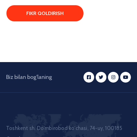
Biz bilan bog'laning
Toshkent sh. Doʼmbirobod koʼchasi, 74-uy, 100185