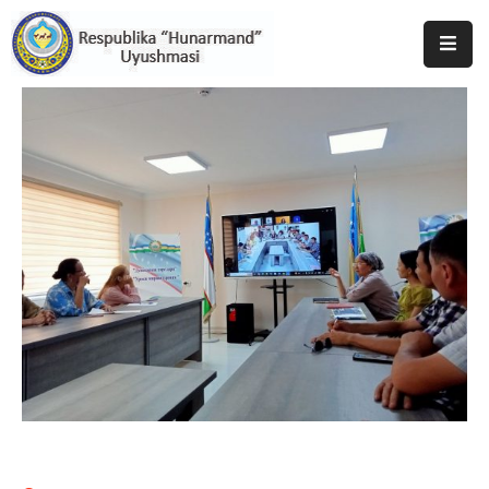
Bosh
Sahifa
Uyushma
Haqida
Tadbirlar
Milliy
Katalog
Matbuot
Xizmati