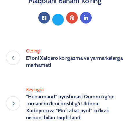
Maqolani Baham Ko'ring
Oldingi
E’lon! Xalqaro ko’rgazma va yarmarkalarga
marhamat!
Keyingisi
“Hunarmand” uyushmasi Qumqo‘rg‘on
tumani bo‘limi boshlig‘i Uldona
Xudoyorova “Moʻtabar ayol” ko‘krak
nishoni bilan taqdirlandi