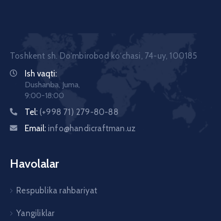
Toshkent sh. Doʼmbirobod koʼchasi, 74-uy, 100185
Ish vaqti:
Dushanba, Juma,
9:00-18:00
Tel:
(+998 71) 279-80-88
Email:
info@handicraftman.uz
Havolalar
Respublika rahbariyat
Yangiliklar