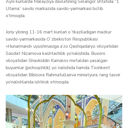
Ayni kunlarda Malayziya davlatining Selangor shtatida “1
Utama” savdo markazida savdo-yarmarkasi bo’lib
o’tmoqda.
Joriy yilning 11-16 mart kunlari oʼtkaziladigan mazkur
savdo-yarmarkasida Oʼzbekiston Respublikasi
«Hunarmand» uyushmasiga a’zo Qashqadaryo viloyatidan
Saodat Nizamova kashtachilik yo’nalishida, Buxoro
viloyatidan Shavkiddin Kamalov metaldan yasalgan
buyumlar (pichoqchilik) yoʼnalishida hamda Toshkent
viloyatidan Bibisora Rahmatullaeva miniatyura, rang tasvir
yo’nalishlarida ishtirok etmoqda.