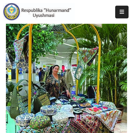
Bosh
Sahifa
Uyushma
Haqida
Tadbirlar
Milliy
Katalog
Matbuot
Xizmati