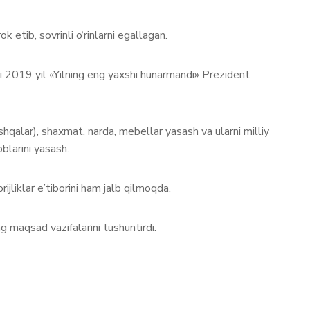
etib, sovrinli o‘rinlarni egallagan.
i 2019 yil «Yilning eng yaxshi hunarmandi» Prezident
shqalar), shaxmat, narda, mebellar yasash va ularni milliy
blarini yasash.
jliklar e’tiborini ham jalb qilmoqda.
 maqsad vazifalarini tushuntirdi.