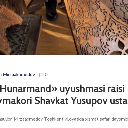
h Mirzaakhmedov
0
 «Hunarmand» uyushmasi raisi
‘ymakori Shavkat Yusupov usta
suljon Mirzaaxmedov Toshkent viloyatida xizmat safari davomida