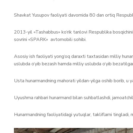
Shavkat Yusupov faoliyati davomida 80 dan ortiq Respublika 
2013-yil «Tashabbus» ko‘rik tanlovi Respublika bosqichini
sovrini «SPARK» avtomobili sohibi.
Asosiy ish faoliyati yong‘oq daraxti taxtasidan milliy huna
uslubda o‘yib bezash hamda milliy uslubda o‘yib bezatilga
Usta hunarmandning mahorati yildan-yilga oshib borib, u yar
Uyushma rahbari hunarmand bilan suhbatlashdi, jamoatchilik
Hunarmandning faoliyatidagi yutuqlar, takliflarni tingladi,