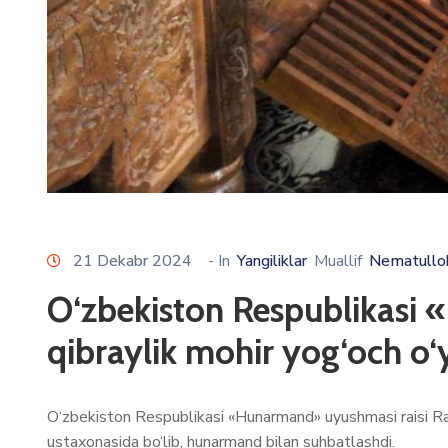
21 Dekabr 2024
- In
Yangiliklar
Muallif
Nematullo
O‘zbekiston Respublikasi
qibraylik mohir yog‘och o
O‘zbekiston Respublikasi «Hunarmand» uyushmasi raisi Ra
ustaxonasida bo‘lib, hunarmand bilan suhbatlashdi.