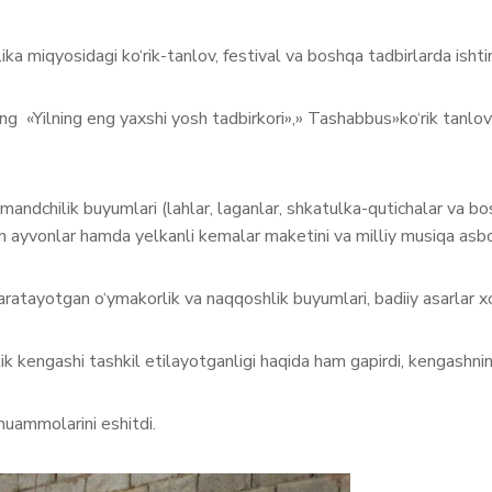
miqyosidagi ko‘rik-tanlov, festival va boshqa tadbirlarda ishtirok 
ng «Yilning eng yaxshi yosh tadbirkori»,» Tashabbus»ko‘rik tanlov
rmandchilik buyumlari (lahlar, laganlar, shkatulka-qutichalar va bo
n ayvonlar hamda yelkanli kemalar maketini va milliy musiqa asbo
atayotgan o‘ymakorlik va naqqoshlik buyumlari, badiiy asarlar xori
 kengashi tashkil etilayotganligi haqida ham gapirdi, kengashning
 muammolarini eshitdi.