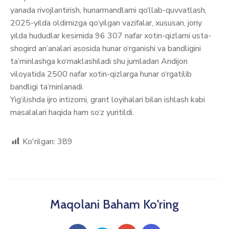
yanada rivojlantirish, hunarmandlarni qo‘llab-quvvatlash,
2025-yilda oldimizga qo‘yilgan vazifalar, xususan, joriy
yilda hududlar kesimida 96 307 nafar xotin-qizlarni usta-
shogird an’analari asosida hunar o‘rganishi va bandligini
ta’minlashga ko‘maklashiladi shu jumladan Andijon
viloyatida 2500 nafar xotin-qizlarga hunar o‘rgatilib
bandligi ta’minlanadi.
Yig‘ilishda ijro intizomi, grant loyihalari bilan ishlash kabi
masalalari haqida ham so‘z yuritildi.
Ko'rilgan:
389
Maqolani Baham Ko'ring