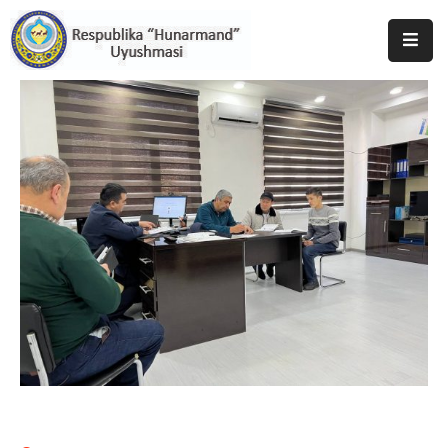
Bosh
Sahifa
Uyushma
Haqida
Tadbirlar
Milliy
Katalog
Matbuot
Xizmati