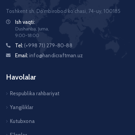
Toshkent sh. Doʼmbirobod koʼchasi, 74-uy, 100185
Ish vaqti:
Dushanba, Juma,
9:00-18:00
Tel:
(+998 71) 279-80-88
Email:
info@handicraftman.uz
Havolalar
Respublika rahbariyat
Yangiliklar
Kutubxona
E’lonlar