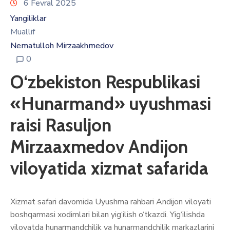
6 Fevral 2025
Yangiliklar
Muallif
Nematulloh Mirzaakhmedov
0
O‘zbekiston Respublikasi
«Hunarmand» uyushmasi
raisi Rasuljon
Mirzaaxmedov Andijon
viloyatida xizmat safarida
Xizmat safari davomida Uyushma rahbari Andijon viloyati
boshqarmasi xodimlari bilan yig‘ilish o‘tkazdi. Yig‘ilishda
viloyatda hunarmandchilik va hunarmandchilik markazlarini