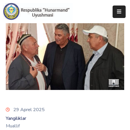
Bosh
Sahifa
Uyushma
Haqida
Tadbirlar
Milliy
Katalog
Matbuot
Xizmati
29 Aprel 2025
Yangiliklar
Muallif