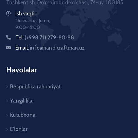
Toshkent sh. Doʼmbirobod koʼchasi, 74-uy, 100185
Ish vaqti:
Dushanba, Juma,
9:00-18:00
Tel:
(+998 71) 279-80-88
Email:
info@handicraftman.uz
Havolalar
Respublika rahbariyat
Yangiliklar
Kutubxona
E’lonlar