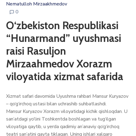
Nematulloh Mirzaakhmedov
0
O‘zbekiston Respublikasi
“Hunarmand” uyushmasi
raisi Rasuljon
Mirzaahmedov Xorazm
viloyatida xizmat safarida
Xizmat safari davomida Uyushma rahbari Mansur Kuryazov
– qo‘g‘irchoq ustasi bilan uchrashib suhbatlashdi.
Mansur Kuryazov Xorazm viloyatidagi kichik qishloqdan. U
san’atdagi yo‘lini Toshkentda boshlagan va tug‘ilgan
viloyatiga qaytib, u yerda qadimiy an’anaviy qo‘g‘irchoq
teatri san’atini qayta tiklagan. Uning ishlari xalqaro