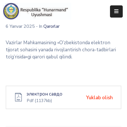
Bosh
6 Yanvar 2025
- In
Qarorlar
Sahifa
Vazirlar Mahkamasining «O’zbekistonda elektron
Uyushma
tijorat sohasini yanada rivojlantirish chora-tadbirlari
Haqida
to’g’risida»gi qarori qabul qilindi.
Tadbirlar
Milliy
Katalog
электрон савдо
Matbuot
Yuklab olish
Pdf
(1137kb)
Xizmati