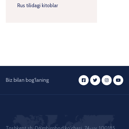
Rus tilidagi kitoblar
Biz bilan bog'laning
Toshkent sh. Doʼmbirobod koʼchasi, 74-uy, 100185