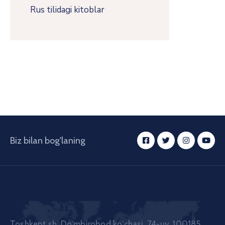
Rus tilidagi kitoblar
Biz bilan bog'laning
Toshkent sh. Doʼmbirobod koʼchasi, 74-uy, 100185