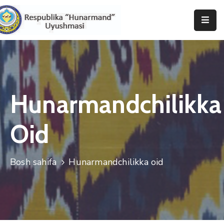
Bosh
Sahifa
Uyushma
Haqida
Hunarmandchilikka
Tadbirlar
Oid
Milliy
Katalog
Bosh sahifa
Hunarmandchilikka oid
Matbuot
Xizmati