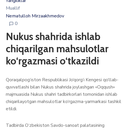
Yangiliklar
Muallif
Nematulloh Mirzaakhmedov
0
Nukus shahrida ishlab
chiqarilgan mahsulotlar
ko‘rgazmasi o‘tkazildi
Qoraqalpog‘iston Respublikasi Jo‘qorg‘i Kengesi qo‘llab-
quvvatlashi bilan Nukus shahrida joylashgan «Oqqush»
majmuasida Nukus shahri tadbirkorlari tomonidan ishlab
chiqarilayotgan mahsulotlar ko‘rgazma-yarmarkasi tashkil
etildi.
Tadbirda O‘zbekiston Savdo-sanoat palatasining