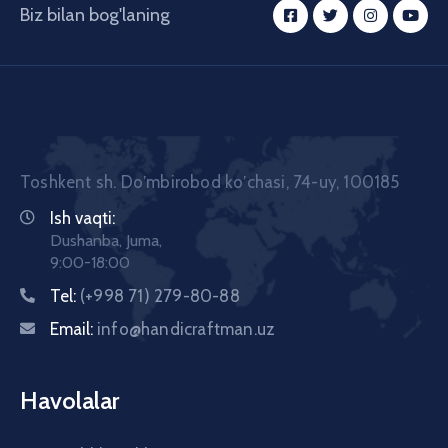
Biz bilan bog'laning
Toshkent sh. Doʼmbirobod koʼchasi, 74-uy, 100185
Ish vaqti:
Dushanba, Juma,
9:00-18:00
Tel:
(+998 71) 279-80-88
Email:
info@handicraftman.uz
Havolalar