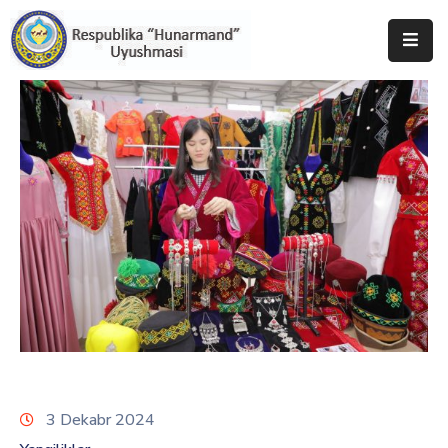
Bosh
Sahifa
Uyushma
Haqida
Tadbirlar
Milliy
Katalog
Matbuot
Xizmati
3 Dekabr 2024