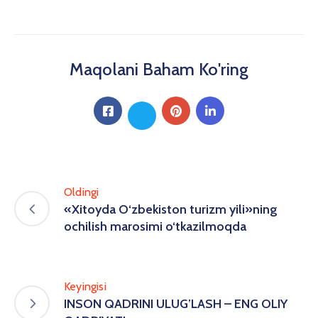
Maqolani Baham Ko'ring
Oldingi
«Xitoyda O‘zbekiston turizm yili»ning
ochilish marosimi o‘tkazilmoqda
Keyingisi
INSON QADRINI ULUG’LASH – ENG OLIY