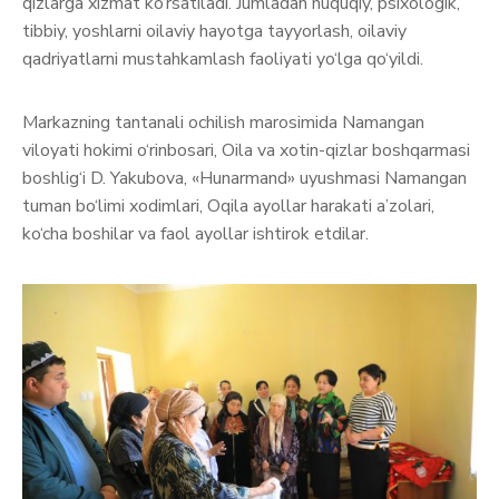
qizlarga xizmat ko‘rsatiladi. Jumladan huquqiy, psixologik,
tibbiy, yoshlarni oilaviy hayotga tayyorlash, oilaviy
qadriyatlarni mustahkamlash faoliyati yo‘lga qo‘yildi.
Markazning tantanali ochilish marosimida Namangan
viloyati hokimi o‘rinbosari, Oila va xotin-qizlar boshqarmasi
boshlig‘i D. Yakubova, «Hunarmand» uyushmasi Namangan
tuman bo‘limi xodimlari, Oqila ayollar harakati a’zolari,
ko‘cha boshilar va faol ayollar ishtirok etdilar.