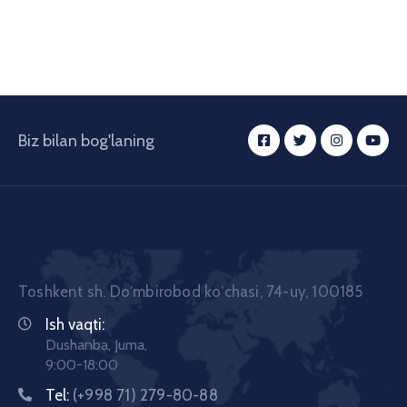
Biz bilan bog'laning
Toshkent sh. Doʼmbirobod koʼchasi, 74-uy, 100185
Ish vaqti:
Dushanba, Juma,
9:00-18:00
Tel:
(+998 71) 279-80-88