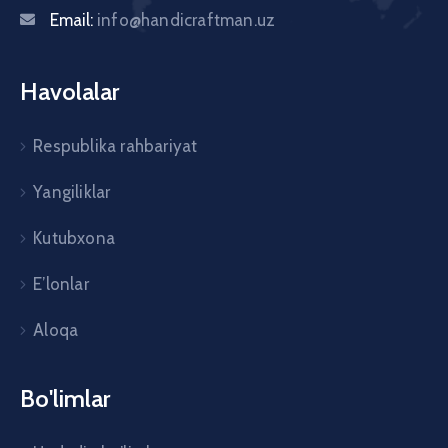
Email:
info@handicraftman.uz
Havolalar
Respublika rahbariyat
Yangiliklar
Kutubxona
E’lonlar
Aloqa
Bo'limlar