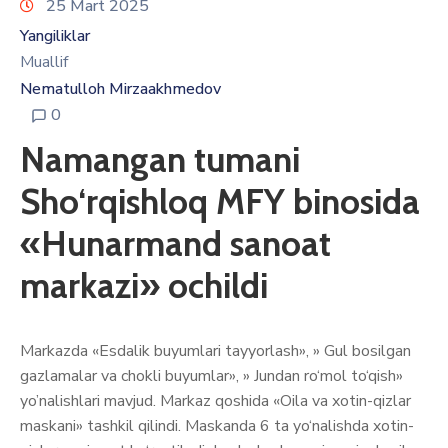
25 Mart 2025
Yangiliklar
Muallif
Nematulloh Mirzaakhmedov
0
Namangan tumani
Sho‘rqishloq MFY binosida
«Hunarmand sanoat
markazi» ochildi
Markazda «Esdalik buyumlari tayyorlash», » Gul bosilgan
gazlamalar va chokli buyumlar», » Jundan ro‘mol to‘qish»
yo’nalishlari mavjud. Markaz qoshida «Oila va xotin-qizlar
maskani» tashkil qilindi. Maskanda 6 ta yo‘nalishda xotin-