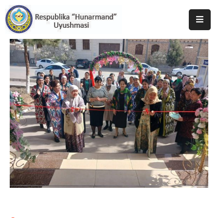
Bosh
Sahifa
Uyushma
Haqida
Tadbirlar
Milliy
Katalog
Matbuot
Xizmati