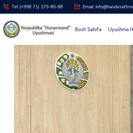
Tel (+998 71) 279-80-88
Email: info@handicraftma
Bosh Sahifa
Uyushma H