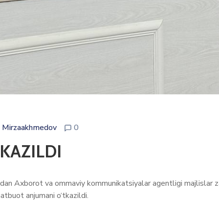
 Mirzaakhmedov
0
KAZILDI
 Axborot va ommaviy kommunikatsiyalar agentligi majlislar zalid
atbuot anjumani o‘tkazildi.