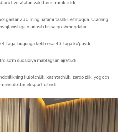
t vositalari vakillari ishtirok etdi.
bo‘lganlar 230 ming nafarni tashkil etmoqda. Ularning
 rivojlanishiga munosib hissa qo‘shmoqdalar.
i 34 taga, bugunga kelib esa 43 taga ko‘paydi.
.so‘m subsidiya mablag‘lari ajratildi.
likning kulolchilik, kashtachilik, zardo‘zlik, yog‘och
 mahsulotlar eksport qilindi.