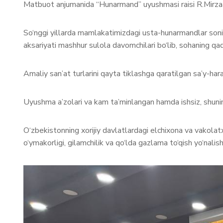
Matbuot anjumanida “Hunarmand” uyushmasi raisi R.Mirzaax
So‘nggi yillarda mamlakatimizdagi usta-hunarmandlar soni 
aksariyati mashhur sulola davomchilari bo‘lib, sohaning qa
Amaliy san’at turlarini qayta tiklashga qaratilgan sa’y-ha
Uyushma a’zolari va kam ta’minlangan hamda ishsiz, shuning
O‘zbekistonning xorijiy davlatlardagi elchixona va vakolat
o‘ymakorligi, gilamchilik va qo‘lda gazlama to‘qish yo‘nali