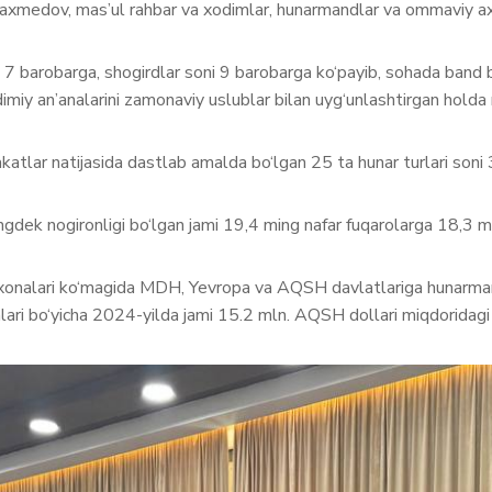
medov, mas’ul rahbar va xodimlar, hunarmandlar va ommaviy axboro
7 barobarga, shogirdlar soni 9 barobarga ko‘payib, sohada band 
dimiy an’analarini zamonaviy uslublar bilan uyg‘unlashtirgan holda
rakatlar natijasida dastlab amalda bo‘lgan 25 ta hunar turlari son
dek nogironligi bo‘lgan jami 19,4 ming nafar fuqarolarga 18,3 mlrd
xonalari ko‘magida MDH, Yevropa va AQSH davlatlariga hunarmandchi
shlari bo‘yicha 2024-yilda jami 15.2 mln. AQSH dollari miqdoridagi