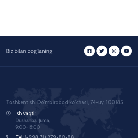
Biz bilan bog'laning
Toshkent sh. Doʼmbirobod koʼchasi, 74-uy, 100185
Ish vaqti:
Dushanba, Juma,
9:00-18:00
Tel:
(+998 71) 279-80-88