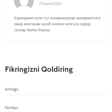
11 Fevral 2025
Хурмадили кули гул хунармандлар ишларингизга
омад менгахам насиб килсин келгуси сафар
сизлар бмлан бориш
Fikringizni Qoldiring