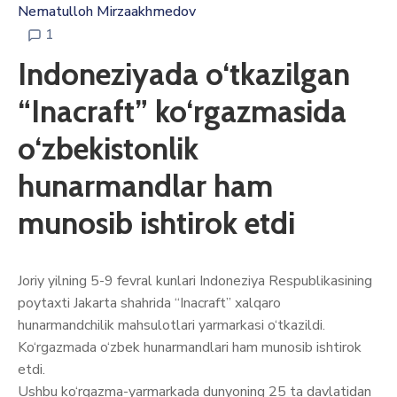
Nematulloh Mirzaakhmedov
1
Indoneziyada o‘tkazilgan
“Inacraft” ko‘rgazmasida
o‘zbekistonlik
hunarmandlar ham
munosib ishtirok etdi
Joriy yilning 5-9 fevral kunlari Indoneziya Respublikasining
poytaxti Jakarta shahrida “Inacraft” xalqaro
hunarmandchilik mahsulotlari yarmarkasi o‘tkazildi.
Ko‘rgazmada o‘zbek hunarmandlari ham munosib ishtirok
etdi.
Ushbu ko‘rgazma-yarmarkada dunyoning 25 ta davlatidan