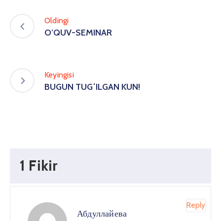
Oldingi
O’QUV-SEMINAR
Keyingisi
BUGUN TUGʻILGAN KUN!
1 Fikir
Reply
Абдуллайева