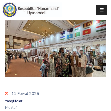
Bosh
Sahifa
Uyushma
Haqida
Tadbirlar
Milliy
Katalog
Matbuot
Xizmati
11 Fevral 2025
Yangiliklar
Muallif