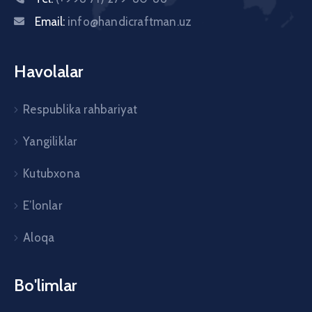
Email:
info@handicraftman.uz
Havolalar
Respublika rahbariyat
Yangiliklar
Kutubxona
E’lonlar
Aloqa
Bo'limlar