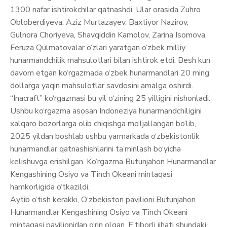
1300 nafar ishtirokchilar qatnashdi. Ular orasida Zuhro
Obloberdiyeva, Aziz Murtazayev, Baxtiyor Nazirov,
Gulnora Choriyeva, Shavqiddin Kamolov, Zarina Isomova,
Feruza Qulmatovalar o‘zlari yaratgan o‘zbek milliy
hunarmandchilik mahsulotlari bilan ishtirok etdi. Besh kun
davom etgan ko‘rgazmada o‘zbek hunarmandlari 20 ming
dollarga yaqin mahsulotlar savdosini amalga oshirdi.
“Inacraft” ko‘rgazmasi bu yil o‘zining 25 yilligini nishonladi.
Ushbu ko‘rgazma asosan Indoneziya hunarmandchiligini
xalqaro bozorlarga olib chiqishga mo‘ljallangan bo‘lib,
2025 yildan boshlab ushbu yarmarkada o‘zbekistonlik
hunarmandlar qatnashishlarini ta’minlash bo‘yicha
kelishuvga erishilgan. Ko‘rgazma Butunjahon Hunarmandlar
Kengashining Osiyo va Tinch Okeani mintaqasi
hamkorligida o‘tkazildi.
Aytib o‘tish kerakki, O‘zbekiston pavilioni Butunjahon
Hunarmandlar Kengashining Osiyo va Tinch Okeani
mintaqasi pavilionidan o‘rin olgan. E’tiborli jihati shundaki,