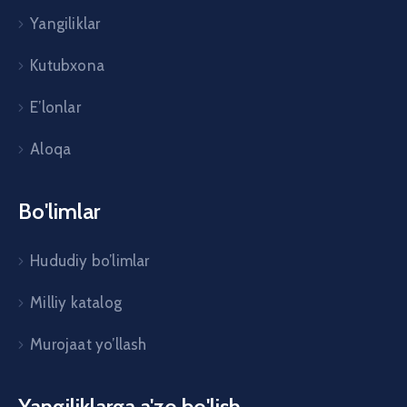
Yangiliklar
Kutubxona
E’lonlar
Aloqa
Bo'limlar
Hududiy bo’limlar
Milliy katalog
Murojaat yo’llash
Yangiliklarga a'zo bo'lish