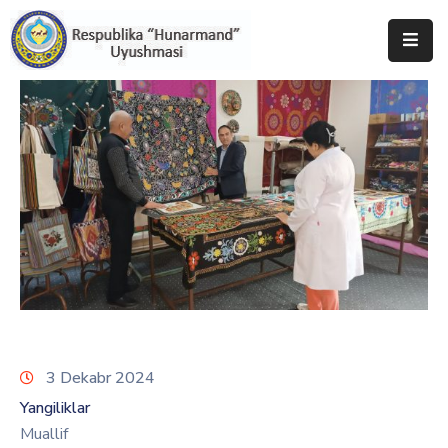
Bosh
Sahifa
Uyushma
Haqida
Tadbirlar
Milliy
Katalog
Matbuot
Xizmati
3 Dekabr 2024
Yangiliklar
Muallif