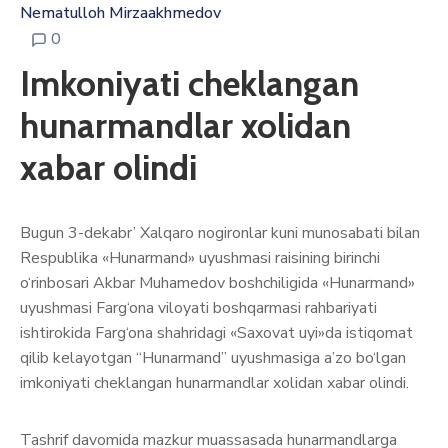
Nematulloh Mirzaakhmedov
0
Imkoniyati cheklangan
hunarmandlar xolidan
xabar olindi
Bugun 3-dekabr’ Xalqaro nogironlar kuni munosabati bilan
Respublika «Hunarmand» uyushmasi raisining birinchi
o‘rinbosari Akbar Muhamedov boshchiligida «Hunarmand»
uyushmasi Farg‘ona viloyati boshqarmasi rahbariyati
ishtirokida Farg‘ona shahridagi «Saxovat uyi»da istiqomat
qilib kelayotgan “Hunarmand” uyushmasiga a’zo bo‘lgan
imkoniyati cheklangan hunarmandlar xolidan xabar olindi.
Tashrif davomida mazkur muassasada hunarmandlarga