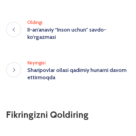
Oldingi
II-an’anaviy “Inson uchun” savdo-
ko‘rgazmasi
Keyingisi
Sharipovlar oilasi qadimiy hunarni davom
ettirmoqda
Fikringizni Qoldiring