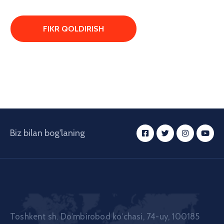
Biz bilan bog'laning
Toshkent sh. Doʼmbirobod koʼchasi, 74-uy, 100185