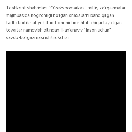
Toshkent shahridagi “O‘zekspomarkaz” milliy ko‘rgazmalar
majmuasida nogironligi bo‘lgan shaxslarni band qilgan
tadbirkorlik subyektlari tomonidan ishlab chiqarilayotgan
tovarlar namoyish qilingan II-an’anaviy “Inson uchun”
savdo-ko‘rgazmasi ishtirokchisi.