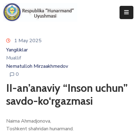
Bosh
Sahifa
1 May 2025
Uyushma
Yangiliklar
Haqida
Muallif
Nematulloh Mirzaakhmedov
Tadbirlar
0
Milliy
II-an’anaviy “Inson uchun”
Katalog
savdo-ko‘rgazmasi
Matbuot
Xizmati
Naima Ahmadjonova,
Toshkent shahridan hunarmand.