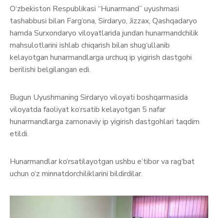
O‘zbekiston Respublikasi “Hunarmand” uyushmasi
tashabbusi bilan Farg‘ona, Sirdaryo, Jizzax, Qashqadaryo
hamda Surxondaryo viloyatlarida jundan hunarmandchilik
mahsulotlarini ishlab chiqarish bilan shug‘ullanib
kelayotgan hunarmandlarga urchuq ip yigirish dastgohi
berilishi belgilangan edi.
Bugun Uyushmaning Sirdaryo viloyati boshqarmasida
viloyatda faoliyat ko‘rsatib kelayotgan 5 nafar
hunarmandlarga zamonaviy ip yigirish dastgohlari taqdim
etildi.
Hunarmandlar ko‘rsatilayotgan ushbu e’tibor va rag‘bat
uchun o‘z minnatdorchiliklarini bildirdilar.