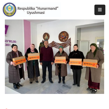
Bosh
Sahifa
Uyushma
Haqida
Tadbirlar
Milliy
Katalog
Matbuot
Xizmati