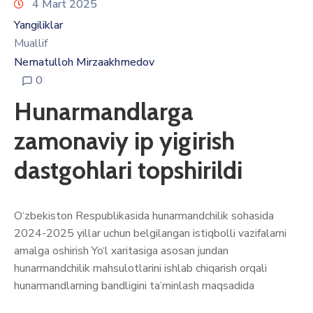
4 Mart 2025
Yangiliklar
Muallif
Nematulloh Mirzaakhmedov
0
Hunarmandlarga
zamonaviy ip yigirish
dastgohlari topshirildi
O‘zbekiston Respublikasida hunarmandchilik sohasida
2024-2025 yillar uchun belgilangan istiqbolli vazifalarni
amalga oshirish Yo‘l xaritasiga asosan jundan
hunarmandchilik mahsulotlarini ishlab chiqarish orqali
hunarmandlarning bandligini ta’minlash maqsadida