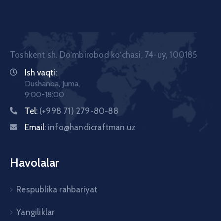
Toshkent sh. Doʼmbirobod koʼchasi, 74-uy, 100185
Ish vaqti:
Dushanba, Juma,
9:00-18:00
Tel:
(+998 71) 279-80-88
Email:
info@handicraftman.uz
Havolalar
Respublika rahbariyat
Yangiliklar