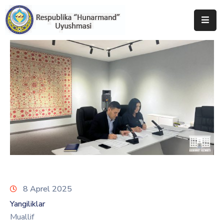
Bosh
Sahifa
Uyushma
Haqida
Tadbirlar
Milliy
Katalog
Matbuot
Xizmati
8 Aprel 2025
Yangiliklar
Muallif