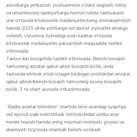
avlodlarga yetkazish, yoshlarimizni o‘zlikni anglash, milliy
va umuminsoniy qadriyatlarga hurmat ruhida tarbiyalash,
ular o‘rtasida kitobxonlik madaniyatini keng ommalashtirish
hamda 2025 yilda yoshlarga oid davlat siyosatini amalga
oshirish, Uyushma tizimidagi yosh kadrlar o‘rtasida
kitobxonlik madaniyatini yuksaltirish maqsadida tashkil
etilmoqda.
Tanlov ikki bosqichda tashkil etilmoqda, Birinchi bosqich
tanlovning arizalar qabul qilish bosqichi bo‘lib, unda
tanlovda ishtirok etish istagini bildirgan yoshlardan arizalar
qabul qilindi.Ikkinchi bosqich tanlovning asosiy bosqichi
bo‘lib, 3 ta shart asosida o‘tkazilmoqda.
“Badiiy asarlar bilimdoni” shartida biror asardagi syujetga
oid epizod o‘qib eshittiriladi. Ishtirokchidan ushbu asar
nomini topishi hamda uning mazmun-mohiyati, g‘oyasi va
ahamiyati to‘g‘risida sharhlab berishi so‘raladi.