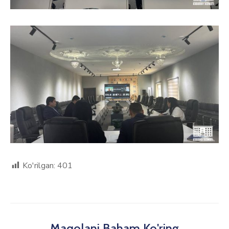
Ko'rilgan:
401
Maqolani Baham Ko'ring