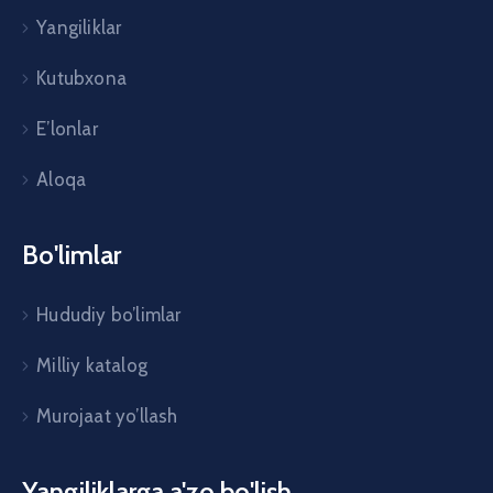
Yangiliklar
Kutubxona
E’lonlar
Aloqa
Bo'limlar
Hududiy bo’limlar
Milliy katalog
Murojaat yo’llash
Yangiliklarga a'zo bo'lish