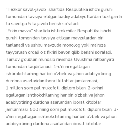
“Tezkor savol-javob” shartida Respublika ishchi guruhi
tomonidan tavsiya etilgan badiiy adabiyotlardan tuzilgan 5
ta savolga 5 ta javob berish so‘raladi.
“Erkin mavzu” shartida ishtirokchilar Respublika ishchi
guruhi tomonidan tavsiya etilgan mavzulardan biri
tanlanadi va ushbu mavzuda monolog yoki ma’ruza
tayyorlash orqali o‘z fikrini bayon qilib berishi so‘raladi.
Tanlov g‘oliblari munosib ravishda Uyushma rahbariyati
tomonidan taqdirlanadi. 1-o‘rinni egallagan
ishtirokchilarning har biri o‘zbek va jahon adabiyotining
durdona asarlaridan iborat kitoblar jamlanmasi,
1 million so‘m pul mukofoti, diplom bilan, 2-o‘rinni
egallagan ishtirokchilarning har biri o‘zbek va jahon
adabiyotining durdona asarlaridan iborat kitoblar
jamlanmasi, 500 ming so‘m pul mukofoti, diplom bilan, 3-
o‘rinni egallagan ishtirokchilarning har biri o‘zbek va jahon
adabiyotining durdona asarlaridan iborat kitoblar