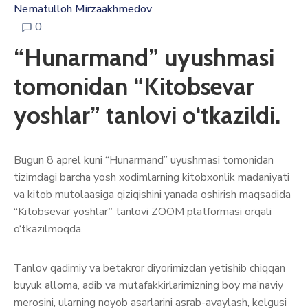
Nematulloh Mirzaakhmedov
0
“Hunarmand” uyushmasi
tomonidan “Kitobsevar
yoshlar” tanlovi o‘tkazildi.
Bugun 8 aprel kuni “Hunarmand” uyushmasi tomonidan
tizimdagi barcha yosh xodimlarning kitobxonlik madaniyati
va kitob mutolaasiga qiziqishini yanada oshirish maqsadida
“Kitobsevar yoshlar” tanlovi ZOOM platformasi orqali
o‘tkazilmoqda.
Tanlov qadimiy va betakror diyorimizdan yetishib chiqqan
buyuk alloma, adib va mutafakkirlarimizning boy ma’naviy
merosini, ularning noyob asarlarini asrab-avaylash, kelgusi