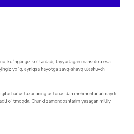
ib, koʻnglingiz koʻtariladi, tayyorlagan mahsuloti esa
lojingiz yoʻq, ayniqsa hayotga zavq-shavq ulashuvchi
koʻngilochar ustaxonaning ostonasidan mehmonlar arimaydi.
sadli oʻtmoqda. Chunki zamondoshlarim yasagan milliy