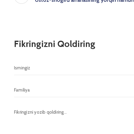
Ustoz-shogird an’anasining yorqin namun
Fikringizni Qoldiring