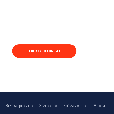
Biz haqimizda
Xizmatlar
Ko’rgazmalar
Aloqa