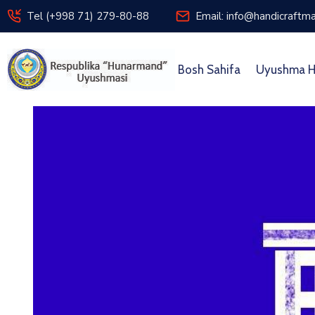
Tel (+998 71) 279-80-88
Email: info@handicraftma
Bosh Sahifa
Uyushma H