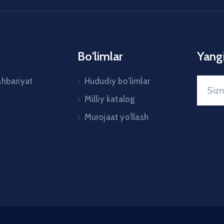
Bo'limlar
Yangi
ahbariyat
Hududiy bo’limlar
Milliy katalog
Murojaat yo’llash