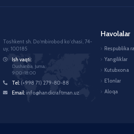
Havolalar
Toshkent sh. Doʼmbirobod koʼchasi, 74-
Respublika r
uy, 100185
Yangiliklar
Ish vaqti:
Dushanba, Juma,
Kutubxona
9:00-18:00
E’lonlar
Tel:
(+998 71) 279-80-88
Aloqa
Email:
info@handicraftman.uz