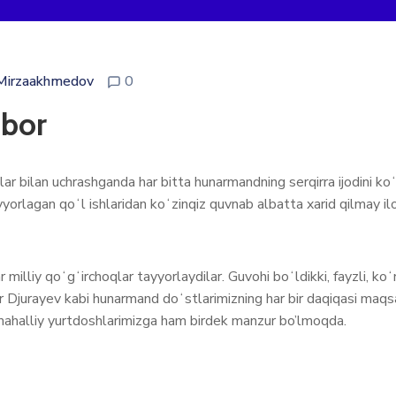
Mirzaakhmedov
0
 bor
bilan uchrashganda har bitta hunarmandning serqirra ijodini koʻr
ayyorlagan qoʻl ishlaridan koʻzinqiz quvnab albatta xarid qilmay i
 milliy qoʻgʻirchoqlar tayyorlaydilar. Guvohi boʻldikki, fayzli, 
r Djurayev kabi hunarmand doʻstlarimizning har bir daqiqasi maq
a mahalliy yurtdoshlarimizga ham birdek manzur bo’lmoqda.