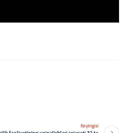
Keyingisi
ik faoliyatining yo‘nalishlari ro‘yxati 32 ta