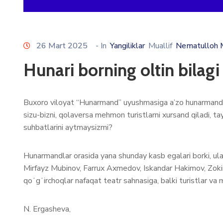
26 Mart 2025
- In
Yangiliklar
Muallif
Nematulloh 
Hunari borning oltin bilagi
Buxoro viloyat “Hunarmand” uyushmasiga a’zo hunarmandlar 
sizu-bizni, qolaversa mehmon turistlarni xursand qiladi, t
suhbatlarini aytmaysizmi?
Hunarmandlar orasida yana shunday kasb egalari borki, ular
Mirfayz Mubinov, Farrux Axmedov, Iskandar Hakimov, Zoki
qoʻgʻirchoqlar nafaqat teatr sahnasiga, balki turistlar v
N. Ergasheva,