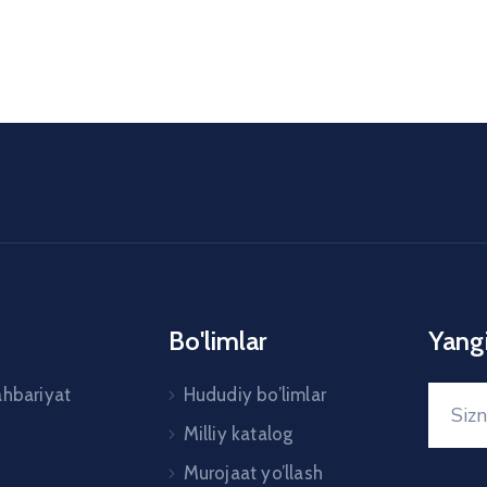
Bo'limlar
Yangi
ahbariyat
Hududiy bo’limlar
Milliy katalog
Murojaat yo’llash