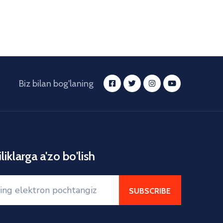
Biz bilan bog'laning
liklarga a'zo bo'lish