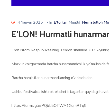
4 Yanvar 2025
- In
E'lonlar
Muallif
Nematulloh Mi
E’LON! Hurmatli hunarman
Eron Islom Respublikasining Tehron shahrida 2025-yilning 2
Mazkur ko’rgazmada barcha hunarmandchilik yo’nalishida fa
Barcha harajatlar hunarmandlarning o’z hisobidan.
Ushbu festivalda ishtirok etishni istaganlar quyidagi havola
https://forms.gle/PQbL5QTWA1XqmRTq8