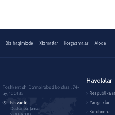
Biz haqimizda
Xizmatlar
Ko’rgazmalar
Aloqa
Havolalar
Toshkent sh. Doʼmbirobod koʼchasi, 74-
Respublika r
uy, 100185
Yangiliklar
Ish vaqti:
Dushanba, Juma,
Kutubxona
9:00-18:00