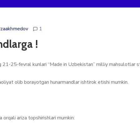
rzaakhmedov
1
dlarga !
1-25-fevral kunlari “Made in Uzbekistan” milliy mahsulotlar sten
oliyat olib borayotgan hunarmandlar ishtirok etishi mumkin.
 orqali ariza topshirishlari mumkin: