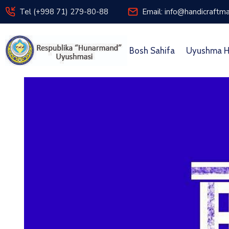
Tel (+998 71) 279-80-88
Email: info@handicraftma
Bosh Sahifa
Uyushma H