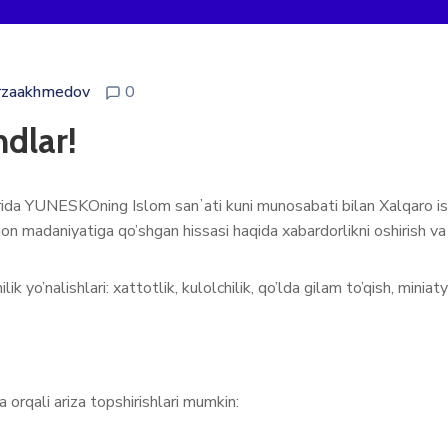
rzaakhmedov
0
dlar!
ida YUNESKOning Islom sanʼati kuni munosabati bilan Xalqaro islom 
n madaniyatiga qo’shgan hissasi haqida xabardorlikni oshirish va 
 yo’nalishlari: xattotlik, kulolchilik, qo’lda gilam to’qish, miniaty
 orqali ariza topshirishlari mumkin: