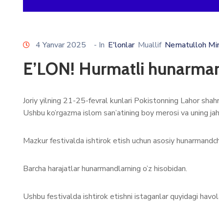
4 Yanvar 2025
- In
E'lonlar
Muallif
Nematulloh Mi
E’LON! Hurmatli hunarman
Joriy yilning 21-25-fevral kunlari Pokistonning Lahor shahr
Ushbu ko’rgazma islom san’atining boy merosi va uning jaho
Mazkur festivalda ishtirok etish uchun asosiy hunarmandchilik
Barcha harajatlar hunarmandlarning o’z hisobidan.
Ushbu festivalda ishtirok etishni istaganlar quyidagi havola