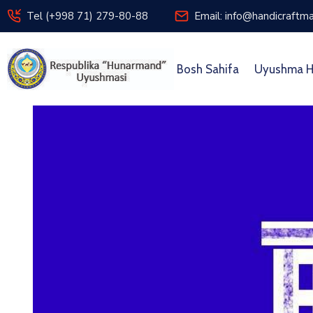
Tel (+998 71) 279-80-88
Email: info@handicraftma
Bosh Sahifa
Uyushma H