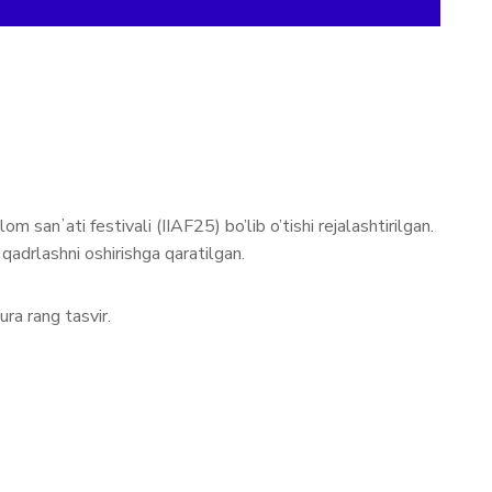
sanʼati festivali (IIAF25) bo’lib o’tishi rejalashtirilgan.
qadrlashni oshirishga qaratilgan.
ura rang tasvir.