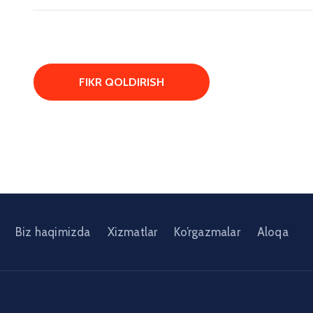
Biz haqimizda
Xizmatlar
Ko’rgazmalar
Aloqa