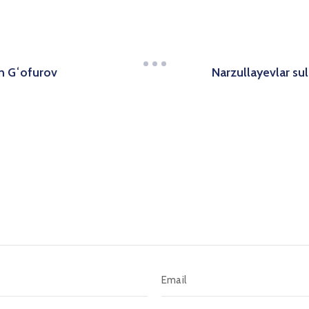
Narzullayevlar sul
on Gʻofurov