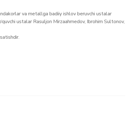
dakorlar va metallga badiiy ishlov beruvchi ustalar
‘quvchi ustalar Rasuljon Mirzaahmedov, Ibrohim Sultonov,
satishdir.