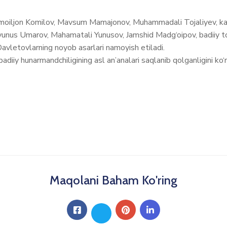
Ismoiljon Komilov, Mavsum Mamajonov, Muhammadali Tojaliyev, kan
yunus Umarov, Mahamatali Yunusov, Jamshid Madg‘oipov, badiiy to
avletovlarning noyob asarlari namoyish etiladi.
iy hunarmandchiligining asl an’analari saqlanib qolganligini ko‘r
Maqolani Baham Ko'ring