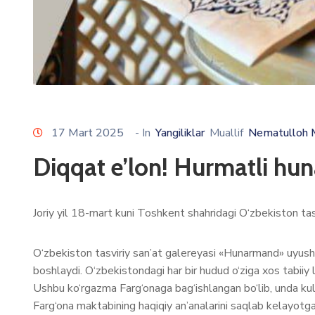
17 Mart 2025
- In
Yangiliklar
Muallif
Nematulloh 
Diqqat e’lon! Hurmatli hu
Joriy yil 18-mart kuni Toshkent shahridagi O‘zbekiston tasv
O‘zbekiston tasviriy san’at galereyasi «Hunarmand» uyush
boshlaydi. O‘zbekistondagi har bir hudud o‘ziga xos tabiiy
Ushbu ko‘rgazma Farg‘onaga bag‘ishlangan bo‘lib, unda kulolc
Farg‘ona maktabining haqiqiy an’analarini saqlab kelayot