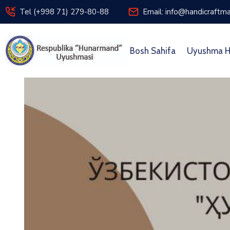
Tel (+998 71) 279-80-88
Email: info@handicraftma
Bosh Sahifa
Uyushma H