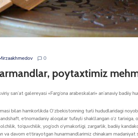
Mirzaakhmedov
0
narmandlar, poytaxtimiz mehm
iriy san’at galereyasi «Farg‘ona arabeskalari» an’anaviy badiiy hu
masi bilan hamkorlikda O‘zbekistonning turli hududlaridagi noyob
 landshaft, etnomadaniy aloqalar tufayli shakllangan o‘z tarixiga,
hilik, to‘quvchilik, yog‘och o‘ymakorligi, zargarlik, badiiy kandako
gan va davom ettirayotgan hunarmandlarimiz chinakam madaniyat so