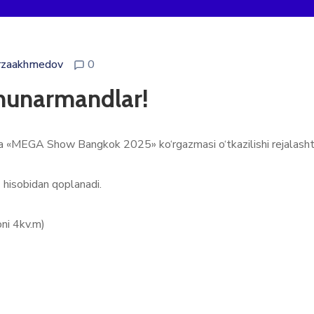
rzaakhmedov
0
hunarmandlar!
ida «MEGA Show Bangkok 2025» ko‘rgazmasi o‘tkazilishi rejalashti
 hisobidan qoplanadi.
ni 4kv.m)