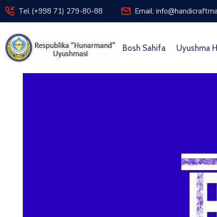
Tel (+998 71) 279-80-88
Email: info@handicraftma
Bosh Sahifa
Uyushma H