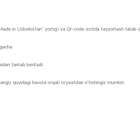
Made in Uzbekistan” yorlig‘i va Qr-code ostida tayyorlash talab qi
 gacha
idan tanlab beriladi.
ngiz quyidagi havola orqali ro‘yxatdan o‘tishingiz mumkin: