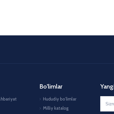
Bo'limlar
Yangi
ahbariyat
Hududiy bo’limlar
Milliy katalog