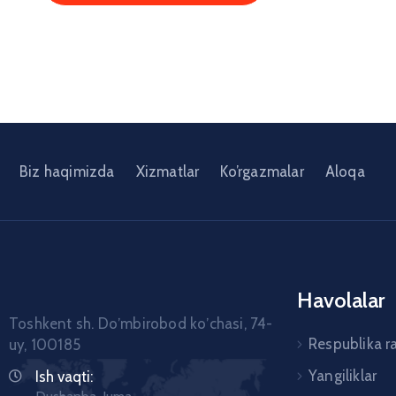
Biz haqimizda
Xizmatlar
Ko’rgazmalar
Aloqa
Havolalar
Toshkent sh. Doʼmbirobod koʼchasi, 74-
Respublika r
uy, 100185
Yangiliklar
Ish vaqti: