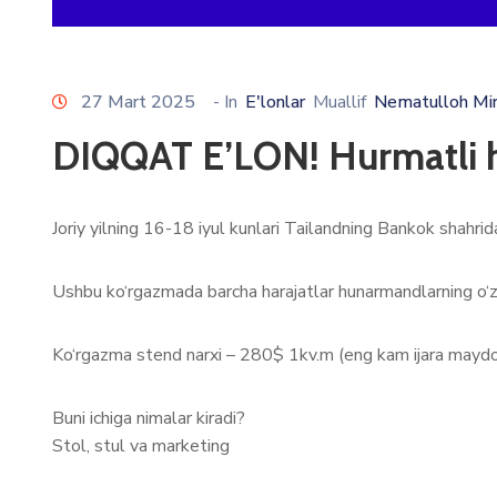
27 Mart 2025
- In
E'lonlar
Muallif
Nematulloh Mi
DIQQAT E’LON! Hurmatli 
Joriy yilning 16-18 iyul kunlari Tailandning Bankok shahr
Ushbu ko‘rgazmada barcha harajatlar hunarmandlarning o‘z
Ko‘rgazma stend narxi – 280$ 1kv.m (eng kam ijara maydo
Buni ichiga nimalar kiradi?
Stol, stul va marketing