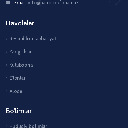
Email:
info@handicraftman.uz
Havolalar
Respublika rahbariyat
Yangiliklar
Kutubxona
E’lonlar
Aloqa
Bo'limlar
Hududiy bo’limlar