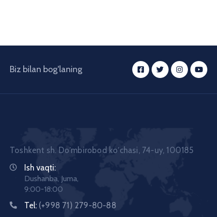
Biz bilan bog'laning
Toshkent sh. Doʼmbirobod koʼchasi, 74-uy, 100185
Ish vaqti:
Dushanba, Juma,
9:00-18:00
Tel:
(+998 71) 279-80-88