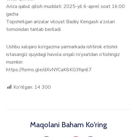
Ariza qabul qilish muddati: 2025-yil 6-aprel soat 16:00
gacha
Topshirilgan arizalar viloyat Badiiy Kengash a’zolari
tomonidan tanlab beriladi.
Ushbu xalqaro ko‘rgazma yarmarkada ishtirok etishni
istasangiz quyidagi havola orqali ro‘yxatdan o‘tishingiz
mumkin:
https://forms.gle/dXvNYCaK6KG3fqn67
Ko'rilgan:
14 300
Maqolani Baham Ko'ring