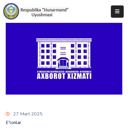
Bosh
Sahifa
Uyushma
Haqida
Tadbirlar
Milliy
Katalog
Matbuot
Xizmati
27 Mart 2025
E'lonlar