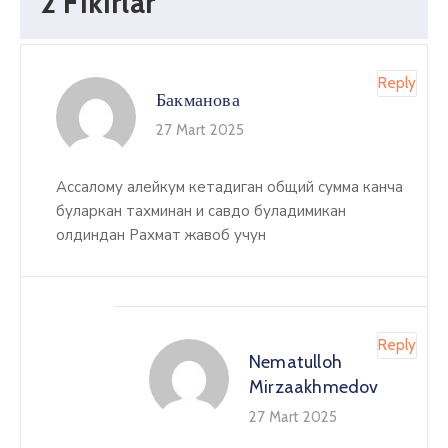
2 Fikirlar
Reply
Бакманова
27 Mart 2025
Ассалому алейкум кетадиган общий сумма канча
буларкан тахминан и савдо буладимикан
олдиндан Рахмат жавоб учун
Reply
Nematulloh
Mirzaakhmedov
27 Mart 2025