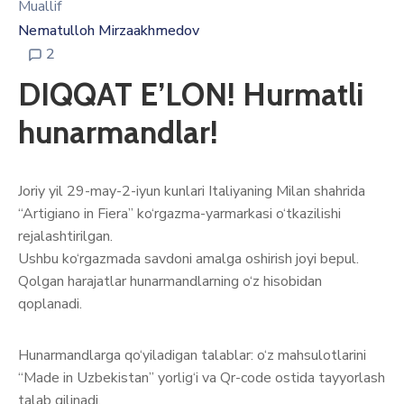
Muallif
Nematulloh Mirzaakhmedov
2
DIQQAT E’LON! Hurmatli
hunarmandlar!
Joriy yil 29-may-2-iyun kunlari Italiyaning Milan shahrida
“Artigiano in Fiera” ko‘rgazma-yarmarkasi o‘tkazilishi
rejalashtirilgan.
Ushbu ko‘rgazmada savdoni amalga oshirish joyi bepul.
Qolgan harajatlar hunarmandlarning o‘z hisobidan
qoplanadi.
Hunarmandlarga qo‘yiladigan talablar: o‘z mahsulotlarini
“Made in Uzbekistan” yorlig‘i va Qr-code ostida tayyorlash
talab qilinadi.