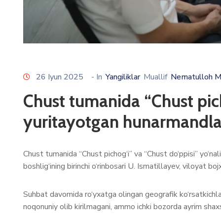
26 Iyun 2025
- In
Yangiliklar
Muallif
Nematulloh M
Chust tumanida “Chust pich
yuritayotgan hunarmandlar 
Chust tumanida “Chust pichog‘i” va “Chust do‘ppisi” yo‘na
boshlig‘ining birinchi o‘rinbosari U. Ismatillayev, viloyat 
Suhbat davomida ro‘yxatga olingan geografik ko‘rsatkichlar 
noqonuniy olib kirilmagani, ammo ichki bozorda ayrim shax