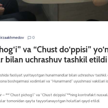
irzaakhmedov
0
og‘i” va “Chust do‘ppisi” yo‘n
bilan uchrashuv tashkil etildi
lishida faoliyat yuritayotgan hunarmandlar bilan uchrashuv tashki
bojxona boshqarmasi xodimlari va “Hunarmand” uyushmasi vakillari is
– **“Chust pichog‘i” va “Chust do‘ppisi”**ning kontrafakt nusxalar
slar tomonidan qayta tayyorlanayotgan holatlari qayd etildi.