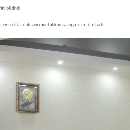
ni bildirdi
mahsulotlar nufuzini mustahkamlashga xizmat qiladi.