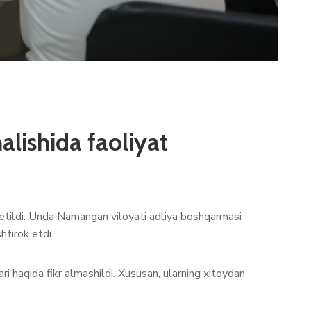
alishida faoliyat
l etildi. Unda Namangan viloyati adliya boshqarmasi
htirok etdi.
i haqida fikr almashildi. Xususan, ularning xitoydan