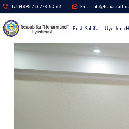
Tel (+998 71) 279-80-88
Email: info@handicraftma
Bosh Sahifa
Uyushma H