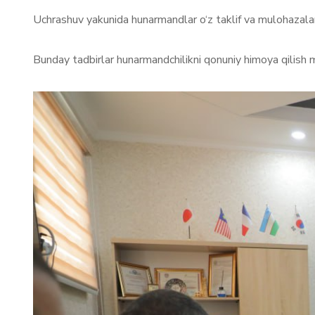
Uchrashuv yakunida hunarmandlar o‘z taklif va mulohazalari
Bunday tadbirlar hunarmandchilikni qonuniy himoya qilish 