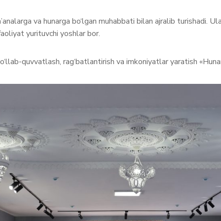
analarga va hunarga bo‘lgan muhabbati bilan ajralib turishadi. Ular 
aoliyat yurituvchi yoshlar bor.
o‘llab-quvvatlash, rag‘batlantirish va imkoniyatlar yaratish «Hu