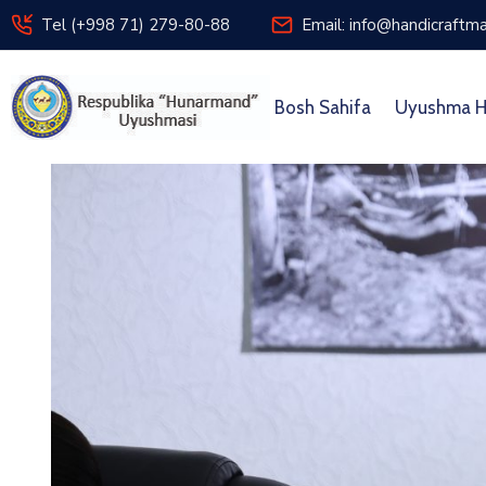
Tel (+998 71) 279-80-88
Email: info@handicraftma
Bosh Sahifa
Uyushma H