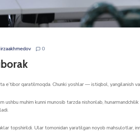
irzaakhmedov
0
uborak
 e’tibor qaratilmoqda. Chunki yoshlar — istiqbol, yangilanish va 
shbu muhim kunni munosib tarzda nishonlab, hunarmandchilik soh
adi.
klar topshirildi. Ular tomonidan yaratilgan noyob mahsulotlar, inn