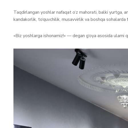
Taqdirlangan yoshlar nafaqat o‘z mahorati, balki yurtga, an’
kandakorlik, to‘quvchilik, musavvirlik va boshqa sohalarda f
«Biz yoshlarga ishonamiz!» — degan g‘oya asosida ularni q