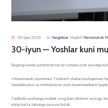
30 Iyun 2025
- In
Yangiliklar
Muallif
Nematulloh M
30-iyun — Yoshlar kuni m
Bugungi kunda yurtimizda har bir sohada yosh avlodga katta
«Hunarmand» uyushmasi Toshkent shahar boshqarmasi ham u
tashabbuskor va mehnatsevar yosh hunarmandlarni taqdirl
Tadbirda yoshlarga esdalik sovg‘alari, ehtirom va ezgu tila
ishlar katta tahsinga sazovor bo‘ldi.