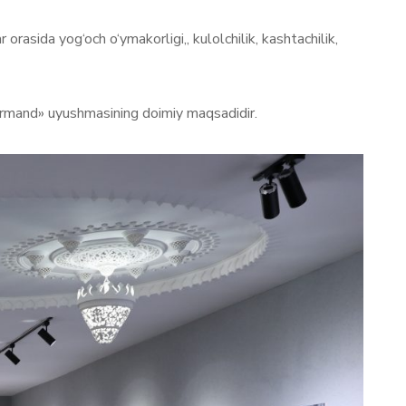
orasida yog‘och o‘ymakorligi,, kulolchilik, kashtachilik,
narmand» uyushmasining doimiy maqsadidir.