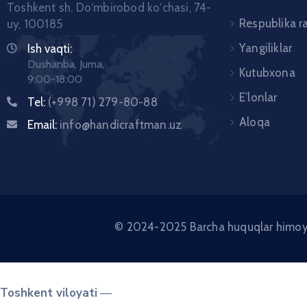
Toshkent sh. Doʼmbirobod koʼchasi, 74-
Respublika r
uy, 100185
Yangiliklar
Ish vaqti:
Dushanba, Juma,
Kutubxona
9:00-18:00
E’lonlar
Tel:
(+998 71) 279-80-88
Aloqa
Email:
info@handicraftman.uz
© 2024-2025 Barcha huquqlar himoyal
Toshkent viloyati
—