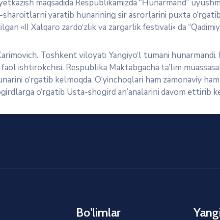
nli yetkazish maqsadida Respublikamizda “Hunarmand” uyushm
haroitlarni yaratib hunarining sir asrorlarini puxta o‘rgati
n «II Xalqaro zardo‘zlik va zargarlik festivali» da “Qadimiy 
arimovich. Toshkent viloyati Yangiyo‘l tumani hunarmandi
 faol ishtirokchisi. Respublika Maktabgacha ta’lim muassasal
z hunarini o‘rgatib kelmoqda. O‘yinchoqlari ham zamonaviy ham
shogirdlarga o‘rgatib Usta-shogird an’analarini davom ettirib 
Bo'limlar
Yangi