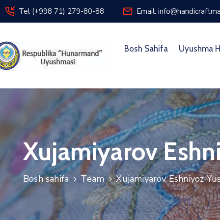
Tel (+998 71) 279-80-88
Email: info@handicraftma
Bosh Sahifa
Uyushma H
Xujamiyarov Eshni
Bosh sahifa
Team
Xujamiyarov Eshniyoz Yus