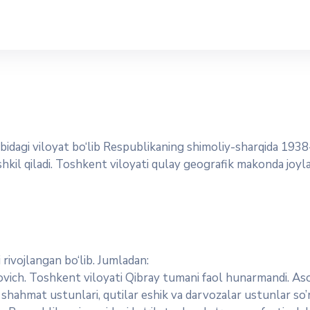
bidagi viloyat bo‘lib Respublikaning shimoliy-sharqida 1938-
hkil qiladi. Toshkent viloyati qulay geografik makonda joyl
rivojlangan bo‘lib. Jumladan:
ch. Toshkent viloyati Qibray tumani faol hunarmandi. Asos
 shahmat ustunlari, qutilar eshik va darvozalar ustunlar so’