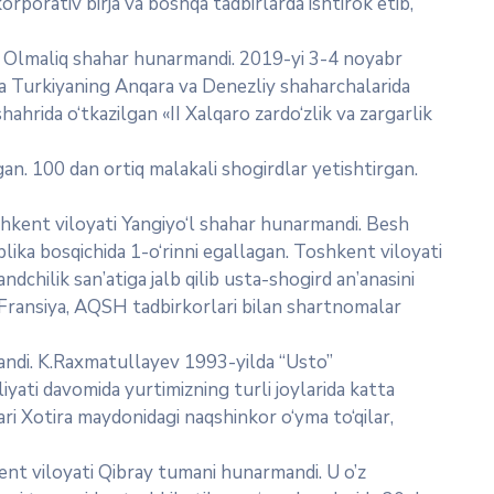
orporativ birja va boshqa tadbirlarda ishtirok etib,
 Olmaliq shahar hunarmandi. 2019-yi 3-4 noyabr
lda Turkiyaning Anqara va Denezliy shaharchalarida
ahrida o‘tkazilgan «II Xalqaro zardo‘zlik va zargarlik
an. 100 dan ortiq malakali shogirdlar yetishtirgan.
kent viloyati Yangiyo‘l shahar hunarmandi. Besh
ika bosqichida 1-o‘rinni egallagan. Toshkent viloyati
chilik san’atiga jalb qilib usta-shogird an’anasini
a, Fransiya, AQSH tadbirkorlari bilan shartnomalar
andi. K.Raxmatullayev 1993-yilda “Usto”
liyati davomida yurtimizning turli joylarida katta
ri Xotira maydonidagi naqshinkor o‘yma to‘qilar,
nt viloyati Qibray tumani hunarmandi. U o’z