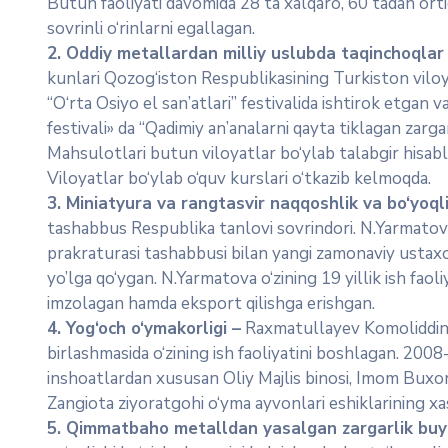
Butun faoliyati davomida 28 ta xalqaro, 60 tadan ortiq
sovrinli o‘rinlarni egallagan.
2. Oddiy metallardan milliy uslubda taqinchoqlar
kunlari Qozog‘iston Respublikasining Turkiston viloya
“O‘rta Osiyo el san’atlari” festivalida ishtirok etgan
festivali» da “Qadimiy an’analarni qayta tiklagan zargar
Mahsulotlari butun viloyatlar bo‘ylab talabgir hisabl
Viloyatlar bo‘ylab o‘quv kurslari o‘tkazib kelmoqda.
3. Miniatyura va rangtasvir naqqoshlik va bo‘yoql
tashabbus Respublika tanlovi sovrindori. N.Yarmatova
prakraturasi tashabbusi bilan yangi zamonaviy ustaxon
yo’lga qo‘ygan. N.Yarmatova o‘zining 19 yillik ish fao
imzolagan hamda eksport qilishga erishgan.
4. Yog‘och o‘ymakorligi –
Raxmatullayev Komoliddin S
birlashmasida o‘zining ish faoliyatini boshlagan. 2008-
inshoatlardan xususan Oliy Majlis binosi, Imom Buxori
Zangiota ziyoratgohi o‘yma ayvonlari eshiklarining xas
5. Qimmatbaho metalldan yasalgan zargarlik buy