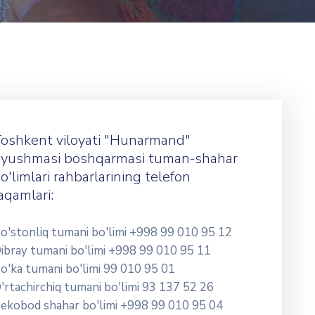
oshkent viloyati "Hunarmand"
yushmasi boshqarmasi tuman-shahar
o'limlari rahbarlarining telefon
aqamlari:
o'stonliq tumani bo'limi +998 99 010 95 12
ibray tumani bo'limi +998 99 010 95 11
o'ka tumani bo'limi 99 010 95 01
'rtachirchiq tumani bo'limi 93 137 52 26
ekobod shahar bo'limi +998 99 010 95 04