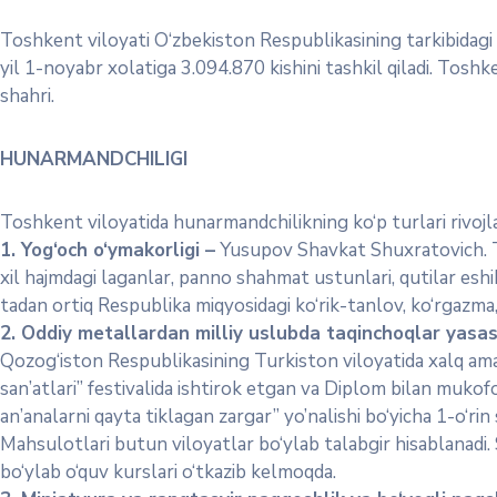
Toshkent viloyati O‘zbekiston Respublikasining tarkibidagi
yil 1-noyabr xolatiga 3.094.870 kishini tashkil qiladi. Tos
shahri.
HUNARMANDCHILIGI
Toshkent viloyatida hunarmandchilikning ko‘p turlari rivojl
1. Yog‘och o‘ymakorligi –
Yusupov Shavkat Shuxratovich. To
xil hajmdagi laganlar, panno shahmat ustunlari, qutilar esh
tadan ortiq Respublika miqyosidagi ko‘rik-tanlov, ko‘rgazma, f
2. Oddiy metallardan milliy uslubda taqinchoqlar yasa
Qozog‘iston Respublikasining Turkiston viloyatida xalq amal
san’atlari” festivalida ishtirok etgan va Diplom bilan mukof
an’analarni qayta tiklagan zargar” yo’nalishi bo‘yicha 1-o‘rin 
Mahsulotlari butun viloyatlar bo‘ylab talabgir hisablanadi.
bo‘ylab o‘quv kurslari o‘tkazib kelmoqda.