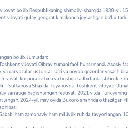
 viloyat bo‘lib Respublikaning shimoliy-sharqida 1938-yil 1
hkent viloyati qulay geografik makonda joylashgan bo‘lib tar
angan bo‘lib. Jumladan:
shkent viloyati Qibray tumani faol hunarmandi. Asosiy fao
ik va darvozalar ustunlar so’ri va noyob qozonlar yasash bil
estival, korporativ birja va boshqa tadbirlarda ishtirok etib, 
sh –
Sultanova Shaxida Tuyanovna. Toshkent viloyati Olmali
iy san’atiga bag‘ishlangan festivali, 2021 yilda Turkiyaning
otlangan. 2024-yil may oyida Buxoro shahrida o‘tkazilgan «II 
sohibasi.
 Sababi ham zamonaviy ham milliylik ruhida tayyorlangan. 100