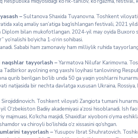
 Respublika miqyosidagi ko‘rik-tanlov, ko‘rgazma, festival, k
 yasash –
Sultanova Shaxida Tuyanovna. Toshkent viloyati
tida xalq amaliy san’atiga bag‘ishlangan festivali, 2021 yi
 va Diplom bilan mukofotlangan. 2024-yil may oyida Buxoro sh
” yo’nalishi bo‘yicha 1-o‘rin sohibasi.
anadi. Sababi ham zamonaviy ham milliylik ruhida tayyorlang
i naqshlar tayyorlash –
Yarmatova Nilufar Karimovna. Tosh
 Tadbirkor ayolning eng yaxshi loyihasi tanlovining Respubl
a qurib berilgan bo‘lib unda 50 ga yaqin yoshlarni hunarmand
liyati natijasida bir nechta davlatga xususan Ukraina, Rossiy
irojiddinovich. Toshkent viloyati Zangiota tumani hunarm
yil O‘zbekiston Badiiy akademiyasi a’zosi hisoblanadi. Ish fao
y majmuasi, Ko‘kcha masjidi, Shaxidlar xiyoboni o‘yma eshikla
hamdor va chiroyli bo‘lishida o‘z xissasini qo‘shgan.
umlarini tayyorlash –
Yusupov Ibrat Shuhratovich. Toshke