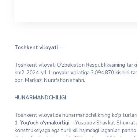
Toshkent viloyati
—
Toshkent viloyati O‘zbekiston Respublikasining tarki
km2. 2024-yil 1-noyabr xolatiga 3.094.870 kishini tas
bor. Markazi Nurafshon shahri.
HUNARMANDCHILIGI
Toshkent viloyatida hunarmandchilikning ko‘p turlari 
1. Yog‘och o‘ymakorligi –
Yusupov Shavkat Shuxratovi
konstruksiyaga ega turli xil hajmdagi laganlar, panno