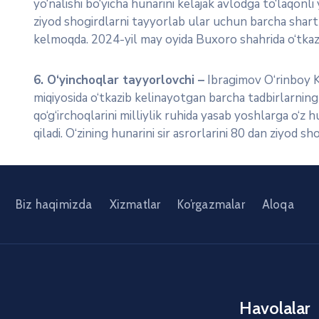
yo‘nalishi bo‘yicha hunarini kelajak avlodga to‘laqo
ziyod shogirdlarni tayyorlab ular uchun barcha shart-s
kelmoqda. 2024-yil may oyida Buxoro shahrida o‘tkazilga
6. O‘yinchoqlar tayyorlovchi –
Ibragimov O‘rinboy K
miqiyosida o‘tkazib kelinayotgan barcha tadbirlarning
qo‘g‘irchoqlarini milliylik ruhida yasab yoshlarga o‘
qiladi. O‘zining hunarini sir asrorlarini 80 dan ziyod 
Biz haqimizda
Xizmatlar
Ko’rgazmalar
Aloqa
Havolalar