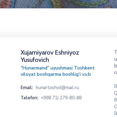
Xujamiyarov Eshniyoz
T
u
Yusufovich
b
“Hunarmand” uyushmasi Toshkent
r
viloyat boshqarma boshlig‘i v.v.b
B
Email:
hunartoshvil@mail.ru
Q
Telefon:
+998 71) 279-80-88
B
O
B