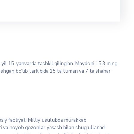
yil 15-yanvarda tashkil qilingian. Maydoni 15.3 ming
ashgan bo‘lib tarkibida 15 ta tuman va 7 ta shahar
iy faoliyati Milliy usulubda murakkab
ri va noyob qozonlar yasash bilan shug‘ullanadi.