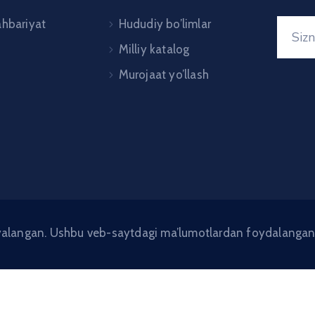
ahbariyat
Hududiy bo’limlar
Milliy katalog
Murojaat yo’llash
angan. Ushbu veb-saytdagi ma’lumotlardan foydalanganda h