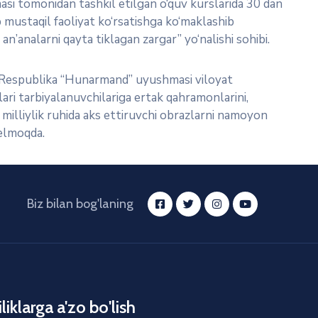
asi tomonidan tashkil etilgan o‘quv kurslarida 30 dan
b mustaqil faoliyat ko‘rsatishga ko‘maklashib
an’analarni qayta tiklagan zargar” yo‘nalishi sohibi.
. Respublika “Hunarmand” uyushmasi viloyat
ari tarbiyalanuvchilariga ertak qahramonlarini,
 milliylik ruhida aks ettiruvchi obrazlarni namoyon
kelmoqda.
Biz bilan bog'laning
liklarga a'zo bo'lish