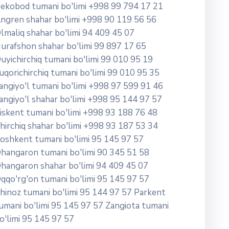
ekobod tumani bo'limi +998 99 794 17 21
ngren shahar bo'limi +998 90 119 56 56
lmaliq shahar bo'limi 94 409 45 07
urafshon shahar bo'limi 99 897 17 65
uyichirchiq tumani bo'limi 99 010 95 19
uqorichirchiq tumani bo'limi 99 010 95 35
angiyo'l tumani bo'limi +998 97 599 91 46
angiyo'l shahar bo'limi +998 95 144 97 57
iskent tumani bo'limi +998 93 188 76 48
hirchiq shahar bo'limi +998 93 187 53 34
oshkent tumani bo'limi 95 145 97 57
hangaron tumani bo'limi 90 345 51 58
hangaron shahar bo'limi 94 409 45 07
qqo'rg'on tumani bo'limi 95 145 97 57
hinoz tumani bo'limi 95 144 97 57 Parkent
umani bo'limi 95 145 97 57 Zangiota tumani
o'limi 95 145 97 57