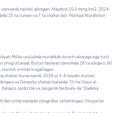
5-yanvarda tashkil qilingian. Maydoni 15.3 ming km2. 2024-
kibida 15 ta tuman va 7 ta shahar bor. Markazi Nurafshon
liyati Milliy usulubda murakkab konstruksiyaga ega turli
an shug‘ullanadi. Butun faoliyati davomida 28 ta xalqaro, 60
sovrinli o‘rinlarni egallagan.
q shahar hunarmandi. 2019-yi 3-4 noyabr kunlari
 Anqara va Denezliy shaharchalarida “O‘rta Osiyo el
Xalqaro zardo‘zlik va zargarlik festivali» da “Qadimiy
 dan ortiq malakali shogirdlar yetishtirgan. Viloyatlar