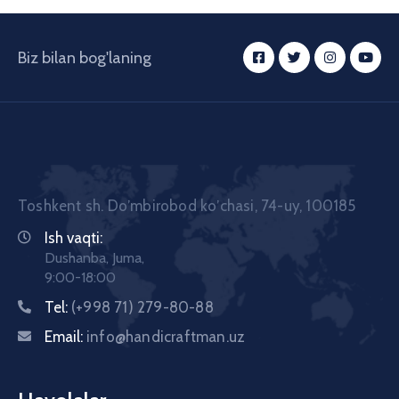
Biz bilan bog'laning
Toshkent sh. Doʼmbirobod koʼchasi, 74-uy, 100185
Ish vaqti:
Dushanba, Juma,
9:00-18:00
Tel:
(+998 71) 279-80-88
Email:
info@handicraftman.uz