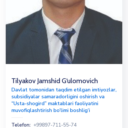
Tilyakov Jamshid G‘ulomovich
Davlat tomonidan taqdim etilgan imtiyozlar,
subsidiyalar samaradorligini oshirish va
“Usta-shogird” maktablari faoliyatini
muvofiqlashtirish bo‘limi boshlig‘i
Telefon:
+99897-711-55-74