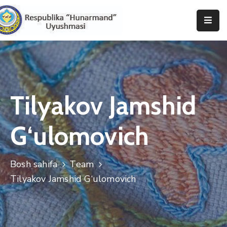
Bosh
Sahifa
Uyushma
Haqida
Tilyakov Jamshid
Tadbirlar
G‘ulomovich
Milliy
Katalog
Bosh sahifa
Team
Matbuot
Tilyakov Jamshid G‘ulomovich
Xizmati