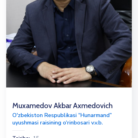
Muxamedov Akbar Axmedovich
O'zbekiston Respublikasi “Hunarmand”
uyushmasi raisining o‘rinbosari v.v.b.