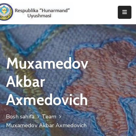
Bosh
Sahifa
Uyushma
Haqida
Muxamedov
Tadbirlar
Akbar
Milliy
Katalog
Axmedovich
Matbuot
Xizmati
Bosh sahifa
Team
Muxamedov Akbar Axmedovich