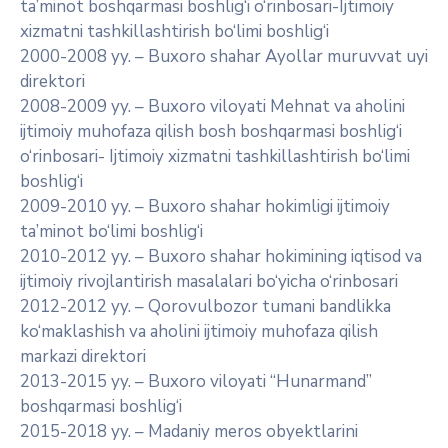
ta’minot boshqarmasi boshlig‘i o‘rinbosari-Ijtimoiy
xizmatni tashkillashtirish bo‘limi boshlig‘i
2000-2008 yy. – Buxoro shahar Ayollar muruvvat uyi
direktori
2008-2009 yy. – Buxoro viloyati Mehnat va aholini
ijtimoiy muhofaza qilish bosh boshqarmasi boshlig‘i
o‘rinbosari- Ijtimoiy xizmatni tashkillashtirish bo‘limi
boshlig‘i
2009-2010 yy. – Buxoro shahar hokimligi ijtimoiy
ta’minot bo‘limi boshlig‘i
2010-2012 yy. – Buxoro shahar hokimining iqtisod va
ijtimoiy rivojlantirish masalalari bo‘yicha o‘rinbosari
2012-2012 yy. – Qorovulbozor tumani bandlikka
ko‘maklashish va aholini ijtimoiy muhofaza qilish
markazi direktori
2013-2015 yy. – Buxoro viloyati “Hunarmand”
boshqarmasi boshlig‘i
2015-2018 yy. – Madaniy meros obyektlarini