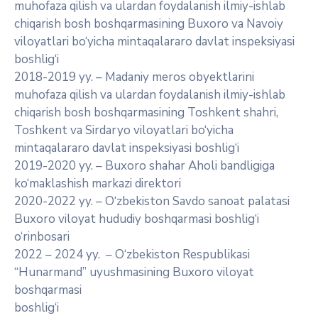
muhofaza qilish va ulardan foydalanish ilmiy-ishlab
chiqarish bosh boshqarmasining Buxoro va Navoiy
viloyatlari bo‘yicha mintaqalararo davlat inspeksiyasi
boshlig‘i
2018-2019 yy. – Madaniy meros obyektlarini
muhofaza qilish va ulardan foydalanish ilmiy-ishlab
chiqarish bosh boshqarmasining Toshkent shahri,
Toshkent va Sirdaryo viloyatlari bo‘yicha
mintaqalararo davlat inspeksiyasi boshlig‘i
2019-2020 yy. – Buxoro shahar Aholi bandligiga
ko‘maklashish markazi direktori
2020-2022 yy. – O‘zbekiston Savdo sanoat palatasi
Buxoro viloyat hududiy boshqarmasi boshlig‘i
o‘rinbosari
2022 – 2024 yy. – O‘zbekiston Respublikasi
“Hunarmand” uyushmasining Buxoro viloyat
boshqarmasi
boshlig‘i