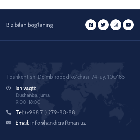
Biz bilan bog'laning
Toshkent sh. Doʼmbirobod koʼchasi, 74-uy, 100185
Ish vaqti:
Dushanba, Juma,
9:00-18:00
Tel:
(+998 71) 279-80-88
Email:
info@handicraftman.uz